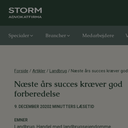
Specialer
Brancher
Medarbejdere
V
Forside
/
Artikler
/
Landbrug
/
Næste års succes kræver god
Næste års succes kræver god
forberedelse
9. DECEMBER 2020
2 MINUTTERS LÆSETID
EMNER
Landbrug
,
Handel med landbrugsejendomme