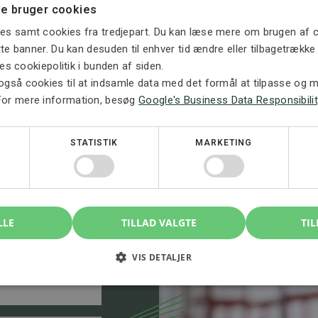
ig jul og godt nytår.
e bruger cookies
es samt cookies fra tredjepart. Du kan læse mere om brugen af c
ette banner. Du kan desuden til enhver tid ændre eller tilbagetrækk
ores cookiepolitik i bunden af siden.
også cookies til at indsamle data med det formål at tilpasse og må
For mere information, besøg
Google's Business Data Responsibilit
, kontakt
STATISTIK
MARKETING
å en indledende
LLE
TILLAD VALGTE
TIL
re situationen og
VIS DETALJER