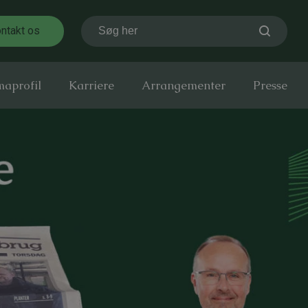
ntakt os
Søg her
maprofil
Karriere
Arrangementer
Presse