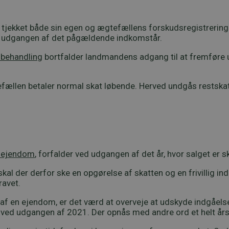
år tjekket både sin egen og ægtefællens forskudsregistrerin
d udgangen af det pågældende indkomstår.
sbehandling
bortfalder landmandens adgang til at fremføre 
efællen betaler normal skat løbende. Herved undgås restskat.
n ejendom
, forfalder ved udgangen af det år, hvor salget er s
al der derfor ske en opgørelse af skatten og en frivillig in
ravet.
af en ejendom, er det værd at overveje at udskyde indgåelsen
es ved udgangen af 2021. Der opnås med andre ord et helt år