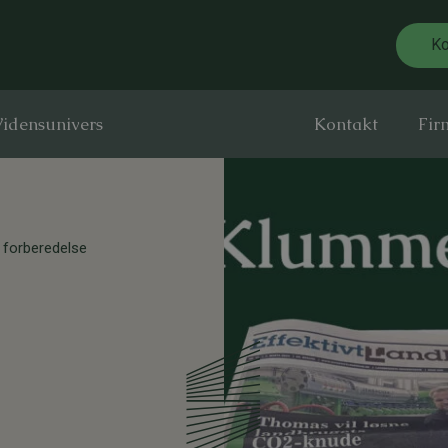
Ko
idensunivers
Kontakt
Fir
 forberedelse