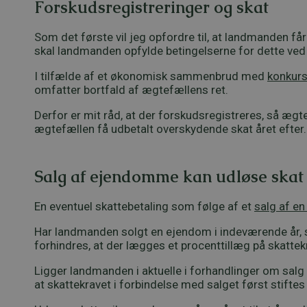
Forskudsregistreringer og skat
Som det første vil jeg opfordre til, at landmanden f
skal landmanden opfylde betingelserne for dette ve
I tilfælde af et økonomisk sammenbrud med
konkur
omfatter bortfald af ægtefællens ret.
Derfor er mit råd, at der forskudsregistreres, så ægt
ægtefællen få udbetalt overskydende skat året efter.
Salg af ejendomme kan udløse skat
En eventuel skattebetaling som følge af et
salg af e
Har landmanden solgt en ejendom i indeværende år, sk
forhindres, at der lægges et procenttillæg på skattek
Ligger landmanden i aktuelle i forhandlinger om salg 
at skattekravet i forbindelse med salget først stift