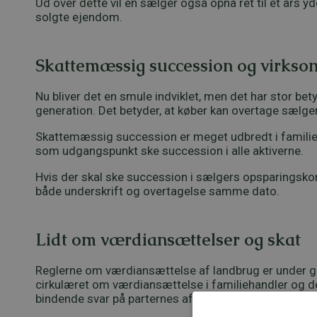
Ud over dette vil en sælger også opnå ret til et års y
solgte ejendom.
Skattemæssig succession og virks
Nu bliver det en smule indviklet, men det har stor be
generation. Det betyder, at køber kan overtage sælge
Skattemæssig succession er meget udbredt i familieh
som udgangspunkt ske succession i alle aktiverne.
Hvis der skal ske succession i sælgers opsparingsko
både underskrift og overtagelse samme dato.
Lidt om værdiansættelser og skat
Reglerne om værdiansættelse af landbrug er under gen
cirkulæret om værdiansættelse i familiehandler og 
bindende svar på parternes aftale om værdierne eller 