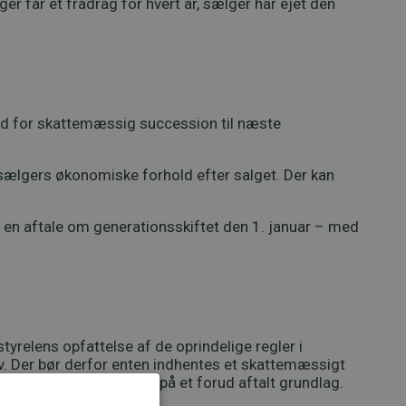
er får et fradrag for hvert år, sælger har ejet den
ed for skattemæssig succession til næste
sælgers økonomiske forhold efter salget. Der kan
 en aftale om generationsskiftet den 1. januar – med
relens opfattelse af de oprindelige regler i
v. Der bør derfor enten indhentes et skattemæssigt
styrelsen kan håndteres på et forud aftalt grundlag.