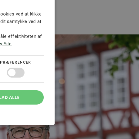
ookies ved at klikke
e dit samtykke ved at
le effektiviteten af
y Site
.
PRÆFERENCER
LAD ALLE