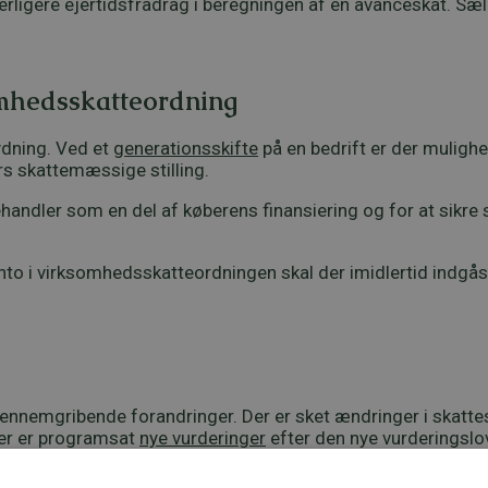
derligere ejertidsfradrag i beregningen af en avanceskat. Sælg
omhedsskatteordning
tydning. Ved et
generationsskifte
på en bedrift er der muligh
rs skattemæssige stilling.
andler som en del af køberens finansiering og for at sikre 
nto i virksomhedsskatteordningen skal der imidlertid indgås
nemgribende forandringer. Der er sket ændringer i skattesty
der er programsat
nye vurderinger
efter den nye vurderingslo
tages et skriftligt skatteforbehold, så ændringer fra skatte