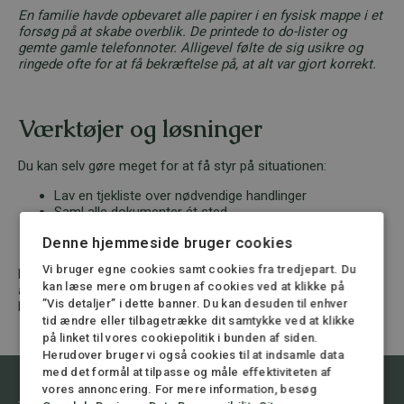
En familie havde opbevaret alle papirer i en fysisk mappe i et
forsøg på at skabe overblik. De printede to do-lister og
gemte gamle telefonnoter. Alligevel følte de sig usikre og
ringede ofte for at få bekræftelse på, at alt var gjort korrekt.
Værktøjer og løsninger
Du kan selv gøre meget for at få styr på situationen:
Lav en tjekliste over nødvendige handlinger
Saml alle dokumenter ét sted
Brug
borger.dk’s guide ”Når livet slutter”
Denne hjemmeside bruger cookies
Og vigtigst: søg hjælp i tide
Vi bruger egne cookies samt cookies fra tredjepart. Du
Har du mistet overblikket efter et dødsfald? Kontakt en
kan læse mere om brugen af cookies ved at klikke på
advokat med erfaring i dødsboer og få ro og struktur midt i
”Vis detaljer” i dette banner. Du kan desuden til enhver
kaos. Vi er klar til at hjælpe dig hele vejen.
tid ændre eller tilbagetrække dit samtykke ved at klikke
på linket til vores cookiepolitik i bunden af siden.
Herudover bruger vi også cookies til at indsamle data
med det formål at tilpasse og måle effektiviteten af
vores annoncering. For mere information, besøg