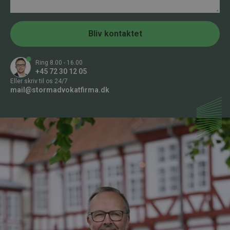
a
d
m
i
m
l
e
r
Bliv kontaktet
*
Ring 8.00 - 16.00
+45 72 30 12 05
Eller skriv til os 24/7
mail@stormadvokatfirma.dk