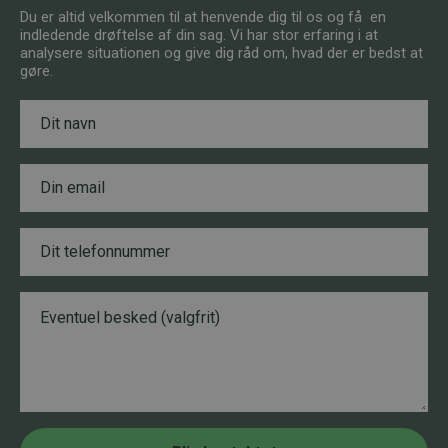
Du er altid velkommen til at henvende dig til os og få en
indledende drøftelse af din sag. Vi har stor erfaring i at
analysere situationen og give dig råd om, hvad der er bedst at
gøre.
N
E
a
m
v
a
n
i
E
*
l
m
B
a
e
i
s
T
l
k
e
*
e
l
d
e
B
*
f
e
o
s
n
k
n
e
u
d
m
m
e