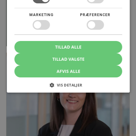
MARKETING
PRÆFERENCER
Jens Axel Kruchov
Advokat, Partner
22 22 55 25
jk@stormadvokatfirma.dk
TILLAD ALLE
TILLAD VALGTE
AFVIS ALLE
VIS DETALJER