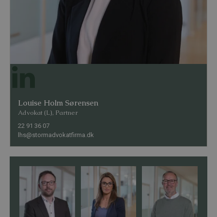
Louise Holm Sørensen
Advokat (L), Partner
22 91 36 07
lhs@stormadvokatfirma.dk