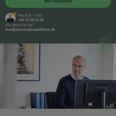
r
Bliv kontaktet
*
Ring 8.00 - 16.00
+45 72 30 12 05
Eller skriv til os 24/7
mail@stormadvokatfirma.dk