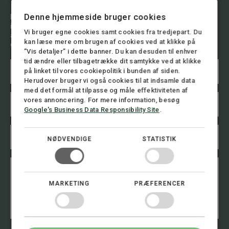
Du er altid velkommen til at henvende dig til os og få en
Denne hjemmeside bruger cookies
indledende drøftelse af din sag. Vi har stor erfaring i at
Vi bruger egne cookies samt cookies fra tredjepart. Du
analysere situationen og give dig råd om, hvad der er bedst at
kan læse mere om brugen af cookies ved at klikke på
gøre.
”Vis detaljer” i dette banner. Du kan desuden til enhver
tid ændre eller tilbagetrække dit samtykke ved at klikke
N
på linket til vores cookiepolitik i bunden af siden.
a
Herudover bruger vi også cookies til at indsamle data
v
n
med det formål at tilpasse og måle effektiviteten af
E
*
vores annoncering. For mere information, besøg
m
Google's Business Data Responsibility Site
.
a
i
T
l
e
NØDVENDIGE
STATISTIK
*
l
e
B
E
f
e
m
o
s
a
n
MARKETING
PRÆFERENCER
k
i
n
e
l
u
d
*
m
T
m
e