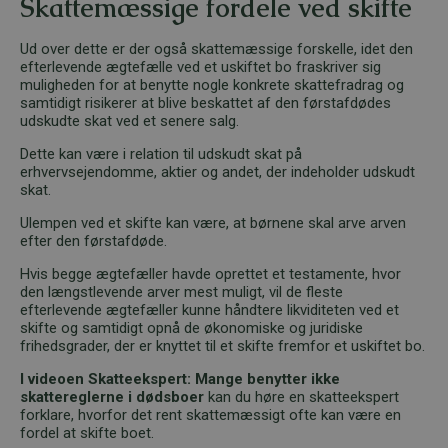
Skattemæssige fordele ved skifte
Ud over dette er der også skattemæssige forskelle, idet den
efterlevende ægtefælle ved et uskiftet bo fraskriver sig
muligheden for at benytte nogle konkrete skattefradrag og
samtidigt risikerer at blive beskattet af den førstafdødes
udskudte skat ved et senere salg.
Dette kan være i relation til udskudt skat på
erhvervsejendomme, aktier og andet, der indeholder udskudt
skat.
Ulempen ved et skifte kan være, at børnene skal arve arven
efter den førstafdøde.
Hvis begge ægtefæller havde oprettet et testamente, hvor
den længstlevende arver mest muligt, vil de fleste
efterlevende ægtefæller kunne håndtere likviditeten ved et
skifte og samtidigt opnå de økonomiske og juridiske
frihedsgrader, der er knyttet til et skifte fremfor et uskiftet bo.
I videoen Skatteekspert: Mange benytter ikke
skattereglerne i dødsboer
kan du høre en skatteekspert
forklare, hvorfor det rent skattemæssigt ofte kan være en
fordel at skifte boet.