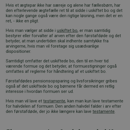
Hvis et ægtepar ikke har særeje og alene har fællesbørn, har
den efterlevende ægtefælle ret til at sidde i uskiftet bo og det
kan nogle gange også være den rigtige løsning, men det er en
ret, - ikke en pligt.
Hvis man vælger at sidde i
uskiftet bo
, er man samtidig
bestyrer eller forvalter af arven efter den førstafdøde og det
betyder, at man undertiden skal indhente samtykke fra
arvingerne, hvis man vil foretage sig usædvanlige
dispositioner.
Samtidigt omfatter det uskiftede bo, den til en hver tid
værende formue og det betyder, at formuestigninger også
omfattes af reglerne for håndtering af et uskiftet bo.
Førstafdødes pensionsopsparing og livsforsikringer gribes
også af det uskiftede bo og børnene får dermed en retlig
interesse i hvordan formuen ser ud.
Hvis man vil lave et
testamente
, kan man kun lave testamente
for halvdelen af formuen. Den anden halvdel falder i arv efter
den førstafdøde, der jo ikke længere kan lave
testamente
.