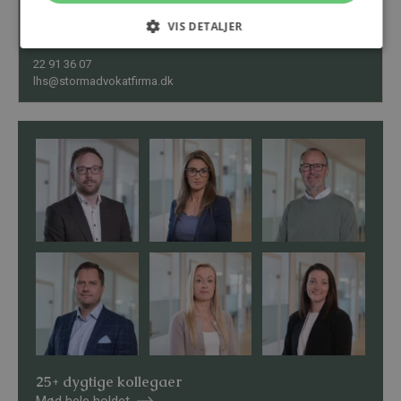
Louise Holm Sørensen
VIS DETALJER
Advokat (L), Partner
22 91 36 07
lhs@stormadvokatfirma.dk
25+ dygtige kollegaer
Mød hele holdet