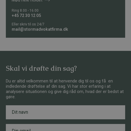
Ring 8.00 - 16.00
+45 72 30 12 05
Eller skriv til os 24/7
mail@stormadvokatfirma.dk
Skal vi drøfte din sag?
Du er altid velkommen til at henvende dig til os og få en
indledende drøftelse af din sag. Vi har stor erfaring i at
analysere situationen og give dig råd om, hvad der er bedst at
gøre.
N
T
a
e
v
l
n
e
E
*
f