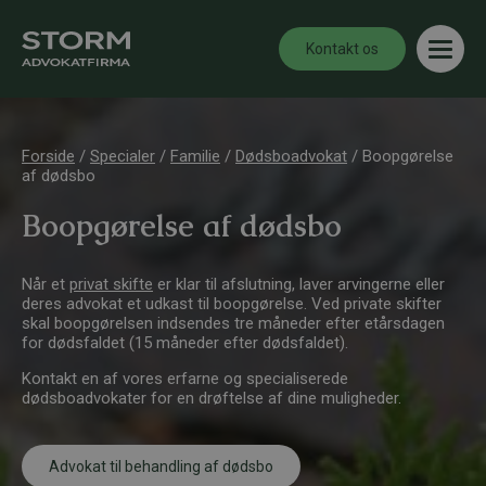
Kontakt os
Forside
/
Specialer
/
Familie
/
Dødsboadvokat
/
Boopgørelse
af dødsbo
Boopgørelse af dødsbo
Når et
privat skifte
er klar til afslutning, laver arvingerne eller
deres advokat et udkast til boopgørelse. Ved private skifter
skal boopgørelsen indsendes tre måneder efter etårsdagen
for dødsfaldet (15 måneder efter dødsfaldet).
Kontakt en af vores erfarne og specialiserede
dødsboadvokater for en drøftelse af dine muligheder.
Advokat til behandling af dødsbo