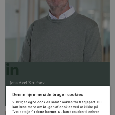
Jens Axel Kruchov
Advokat, Partner
Denne hjemmeside bruger cookies
22 22 55 25
jk@stormadvokatfirma.dk
Vi bruger egne cookies samt cookies fra tredjepart. Du
kan læse mere om brugen af cookies ved at klikke på
”Vis detaljer” i dette banner. Du kan desuden til enhver