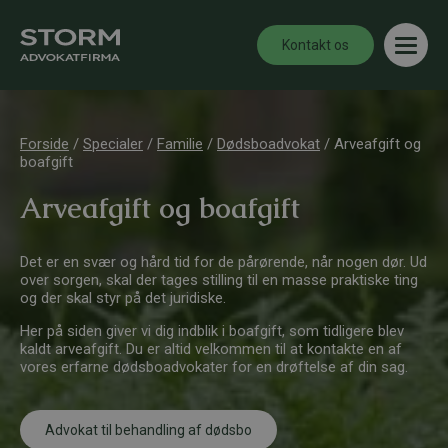
Kontakt os
Forside
/
Specialer
/
Familie
/
Dødsboadvokat
/
Arveafgift og
boafgift
Arveafgift og boafgift
Det er en svær og hård tid for de pårørende, når nogen dør. Ud
over sorgen, skal der tages stilling til en masse praktiske ting
og der skal styr på det juridiske.
Her på siden giver vi dig indblik i boafgift, som tidligere blev
kaldt arveafgift. Du er altid velkommen til at kontakte en af
vores erfarne dødsboadvokater for en drøftelse af din sag.
Advokat til behandling af dødsbo