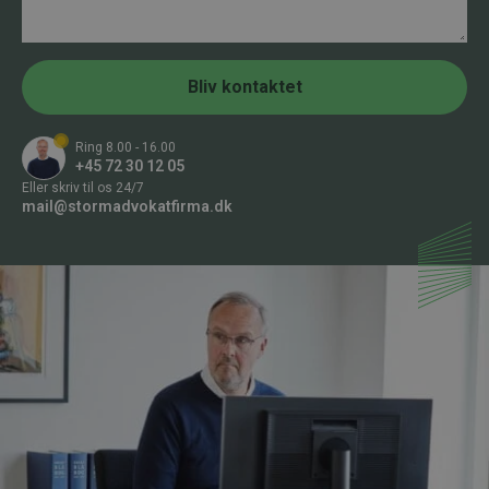
m
u
d
e
m
r
m
e
r
Bliv kontaktet
*
Ring 8.00 - 16.00
+45 72 30 12 05
Eller skriv til os 24/7
mail@stormadvokatfirma.dk