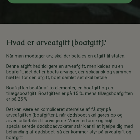
*
Hvad er arveafgift (boafgift)?
Når man modtager
arv
, skal der betales en afgift til staten.
Denne afgift hed tidligere en arveafgift, men kaldes nu en
boafgift, idet det er boets arvinger, der solidarisk og sammen
hæfter for den afgift, boet samlet set skal betale.
Boafgiften består af to elementer, en boafgift og en
tillægsboafgift. Boafgiften er på 15 %, mens tillægsboafgiften
er på 25 %.
Det kan være en kompliceret størrelse af få styr på
arveafgiften (boafgiften), når dødsboet skal gøres op og
arven udbetales til arvingerne. Vores erfarne og højt
specialiserede dødsboadvokater står klar til at hjælpe dig med
behandling af dødsboet, så der kommer styr på arveafgift og
boafgift.