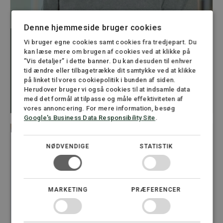
Denne hjemmeside bruger cookies
Vi bruger egne cookies samt cookies fra tredjepart. Du
kan læse mere om brugen af cookies ved at klikke på
”Vis detaljer” i dette banner. Du kan desuden til enhver
Jens Axel Kruchov
tid ændre eller tilbagetrække dit samtykke ved at klikke
Advokat, Partner
på linket til vores cookiepolitik i bunden af siden.
Herudover bruger vi også cookies til at indsamle data
22 22 55 25
med det formål at tilpasse og måle effektiviteten af
jk@stormadvokatfirma.dk
vores annoncering. For mere information, besøg
Google's Business Data Responsibility Site
.
NØDVENDIGE
STATISTIK
MARKETING
PRÆFERENCER