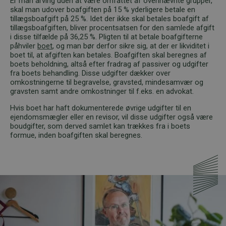
Er man arving uden at være omfattet af ovennævnte grupper,
skal man udover boafgiften på 15 % yderligere betale en
tillægsboafgift på 25 %. Idet der ikke skal betales boafgift af
tillægsboafgiften, bliver procentsatsen for den samlede afgift
i disse tilfælde på 36,25 %. Pligten til at betale boafgifterne
påhviler
boet
, og man bør derfor sikre sig, at der er likviditet i
boet til, at afgiften kan betales. Boafgiften skal beregnes af
boets beholdning, altså efter fradrag af passiver og udgifter
fra boets behandling. Disse udgifter dækker over
omkostningerne til begravelse, gravsted, mindesamvær og
gravsten samt andre omkostninger til f.eks. en advokat.
Hvis boet har haft dokumenterede øvrige udgifter til en
ejendomsmægler eller en revisor, vil disse udgifter også være
boudgifter, som derved samlet kan trækkes fra i boets
formue, inden boafgiften skal beregnes.