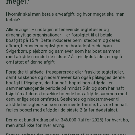
meget?
Hvornår skal man betale arveafgift, og hvor meget skal man
betale?
Alle arvinger – undtagen efterlevende ægtefæller og
almennyttige organisationer – er forpligtet til at betale
boafgift på 15 %. Dette inkluderer børn, stedbørn og deres
afkom, herunder adoptivbørn og bortadopterede børn.
Svigerbørn, plejebørn og samlever, som har boet sammen
med afdøde i mindst de sidste 2 år før dødsfaldet, er også
omfattet af denne afgift.
Forældre til afdøde, fraseparerede eller fraskilte ægtefæller,
samt søskende og niecer/nevøer kan også pålægges denne
boafgift. Plejebørn, der har haft bopæl hos afdøde i en
sammenhængende periode på mindst 5 år, og som har haft
højst én af deres forældre boende hos afdøde sammen med
dem, er ligeledes omfattet. Søskende og niecer/nevøer til
afdøde betragtes kun som nærmeste familie, hvis de har haft
fælles bopæl med afdøde i de sidste 2 år før dødsfaldet.
Der er et bundfradrag på kr. 346.000 (tal for 2025) for hvert bo,
men altså ikke for hver arving.