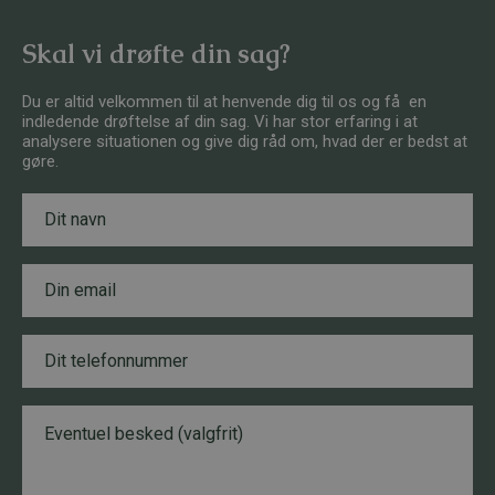
Skal vi drøfte din sag?
Du er altid velkommen til at henvende dig til os og få en
indledende drøftelse af din sag. Vi har stor erfaring i at
analysere situationen og give dig råd om, hvad der er bedst at
gøre.
N
*
a
N
v
a
n
v
E
*
n
m
T
a
e
i
l
T
l
e
e
*
f
l
o
e
B
n
f
e
n
o
s
u
n
k
m
n
e