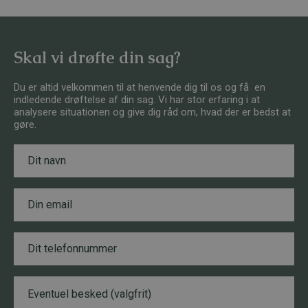
Skal vi drøfte din sag?
Du er altid velkommen til at henvende dig til os og få en
indledende drøftelse af din sag. Vi har stor erfaring i at
analysere situationen og give dig råd om, hvad der er bedst at
gøre.
N
a
v
n
E
*
*
m
T
a
e
i
l
T
l
e
e
*
f
l
o
e
n
B
f
n
e
o
u
s