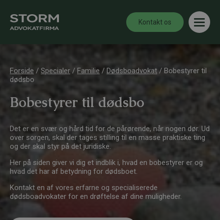
Kontakt os
Forside
/
Specialer
/
Familie
/
Dødsboadvokat
/
Bobestyrer til
dødsbo
Bobestyrer til dødsbo
Det er en svær og hård tid for de pårørende, når nogen dør. Ud
over sorgen, skal der tages stilling til en masse praktiske ting
og der skal styr på det juridiske.
Her på siden giver vi dig et indblik i, hvad en bobestyrer er og
hvad det har af betydning for dødsboet.
Kontakt en af vores erfarne og specialiserede
dødsboadvokater for en drøftelse af dine muligheder.