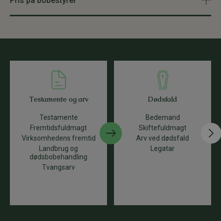
Pris på bobestyrer
Testamente og arv
Dødsfald
Testamente
Bedemand
Fremtidsfuldmagt
Skiftefuldmagt
Virksomhedens fremtid
Arv ved dødsfald
Landbrug og
Legatar
dødsbobehandling
Tvangsarv