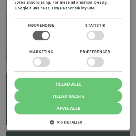
vores annoncering. For mere information, besøg
Google's Business Data Responsibility Site
.
NØDVENDIGE
STATISTIK
MARKETING
PRÆFERENCER
TILLAD ALLE
TILLAD VALGTE
Louise Holm Sørensen
Advokat (L), Partner
AFVIS ALLE
22 91 36 07
lhs@stormadvokatfirma.dk
VIS DETALJER