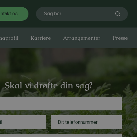
ntakt os
Søg her
maprofil
Karriere
Arrangementer
Presse
Skal vi drøfte din sag?
T
e
l
e