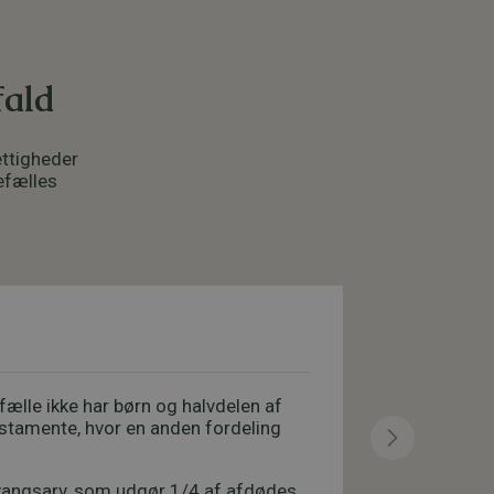
fald
ttigheder
efælles
Ret til 
ælle ikke har børn og halvdelen af
Ægtefællen h
stamente, hvor en anden fordeling
vil det kræv
Uskiftet bo 
 tvangsarv, som udgør 1/4 af afdødes
det uskiftede