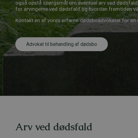
også opstå spørgsmål om eventuel arv ved dødsfald,
for arvingerne ved dødsfald og hvordan fremtiden vi
Kontakt en af vores erfarne dødsboadvokater for en d
Advokat til behandling af dødsbo
Arv ved dødsfald