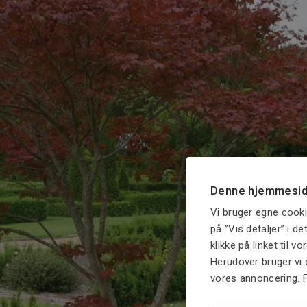
Denne hjemmesid
Vi bruger egne cooki
på ”Vis detaljer” i d
klikke på linket til v
Herudover bruger vi 
vores annoncering. 