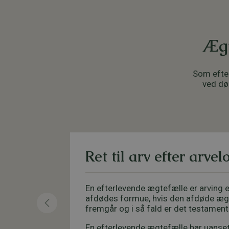
Ægt
Som efte
ved dø
Ret til arv efter arve
En efterlevende ægtefælle er arving e
afdødes formue, hvis den afdøde ægt
fremgår og i så fald er det testament
En efterlevende ægtefælle har uanset