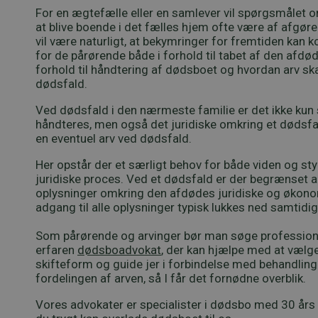
For en ægtefælle eller en samlever vil spørgsmålet 
at blive boende i det fælles hjem ofte være af afgør
vil være naturligt, at bekymringer for fremtiden kan k
for de pårørende både i forhold til tabet af den afdø
forhold til håndtering af dødsboet og hvordan arv sk
dødsfald.
Ved dødsfald i den nærmeste familie er det ikke kun 
håndteres, men også det juridiske omkring et dødsfa
en eventuel arv ved dødsfald.
Her opstår der et særligt behov for både viden og sty
juridiske proces. Ved et dødsfald er der begrænset a
oplysninger omkring den afdødes juridiske og økonom
adgang til alle oplysninger typisk lukkes ned samtid
Som pårørende og arvinger bør man søge professione
erfaren
dødsboadvokat
, der kan hjælpe med at vælg
skifteform og guide jer i forbindelse med behandlin
fordelingen af arven, så I får det fornødne overblik.
Vores advokater er specialister i dødsbo med 30 års e