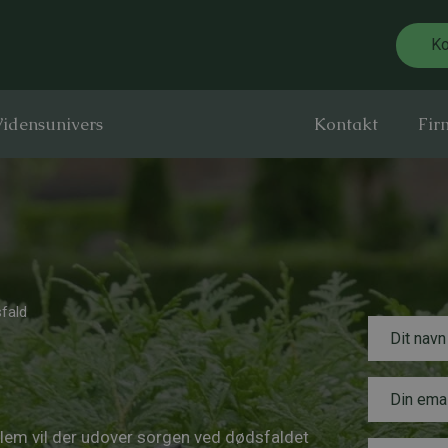
Ko
idensunivers
Kontakt
Fir
fald
N
a
v
n
E
*
*
m
B
a
e
lem vil der udover sorgen ved dødsfaldet
i
B
s