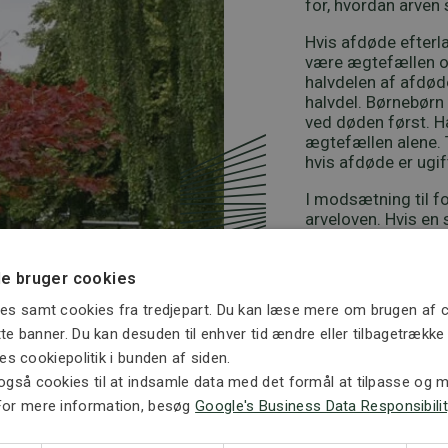
for, hvordan arven 
Hvis afdøde efterla
være ægtefællen og
halvdelen af afdød
halvdel. Børnebørn 
ved døden først. H
ægtefællen alene. 
hvis afdøde er ugif
I modsætning til fo
arveloven. Hvis en 
testamente. Dette
Efterlader afdøde 
e bruger cookies
forældre der arver.
es samt cookies fra tredjepart. Du kan læse mere om brugen af c
afdødes søskende 
ette banner. Du kan desuden til enhver tid ændre eller tilbagetrækk
søskende er døde.
ores cookiepolitik i bunden af siden.
Såfremt afdøde ikk
også cookies til at indsamle data med det formål at tilpasse og må
det efter arveloven
For mere information, besøg
Google's Business Data Responsibilit
deres børn – dvs. a