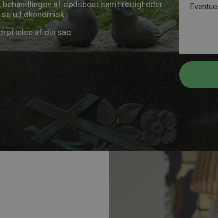
 behandlingen af dødsboet samt rettigheder
l
e
k
l se ud økonomisk.
*
s
e
k
d
røftelse af din sag.
e
*
d