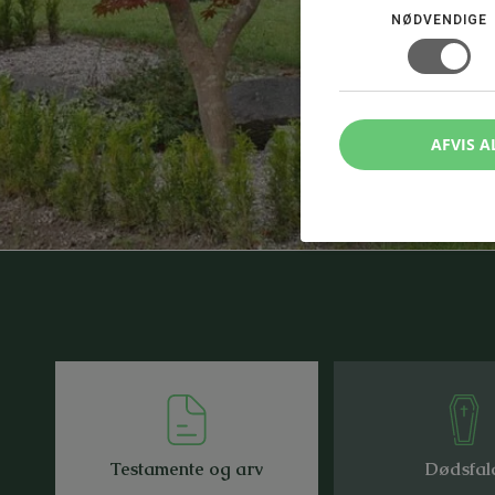
NØDVENDIGE
AFVIS A
Testamente og arv
Dødsfal