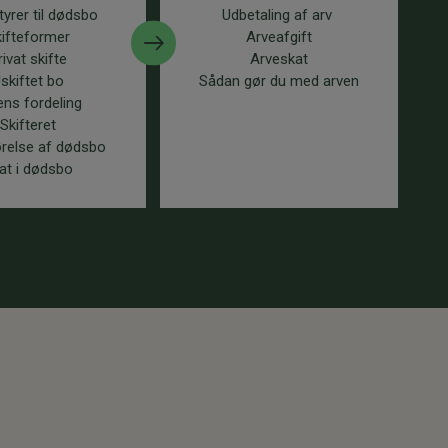
yrer til dødsbo
Udbetaling af arv
ifteformer
Arveafgift
rivat skifte
Arveskat
skiftet bo
Sådan gør du med arven
ens fordeling
Skifteret
relse af dødsbo
at i dødsbo