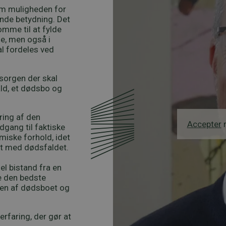
om muligheden for
ende betydning. Det
omme til at fylde
de, men også i
al fordeles ved
sorgen der skal
ld, et dødsbo og
ring af den
Accepter
m
dgang til faktiske
iske forhold, idet
igt med dødsfaldet.
l bistand fra en
e den bedste
gen af dødsboet og
rfaring, der gør at