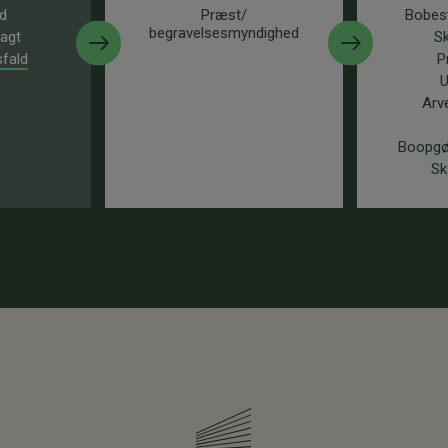
d
Præst/
Bobest
begravelsesmyndighed
magt
Sk
sfald
P
U
Arv
Boopgø
Sk