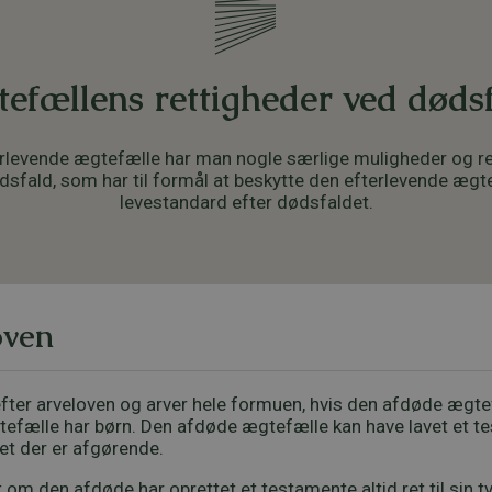
efællens rettigheder ved døds
rlevende ægtefælle har man nogle særlige muligheder og re
dsfald, som har til formål at beskytte den efterlevende ægt
levestandard efter dødsfaldet.
loven
fter arveloven og arver hele formuen, hvis den afdøde ægtef
efælle har børn. Den afdøde ægtefælle kan have lavet et te
et der er afgørende.
 om den afdøde har oprettet et testamente altid ret til sin