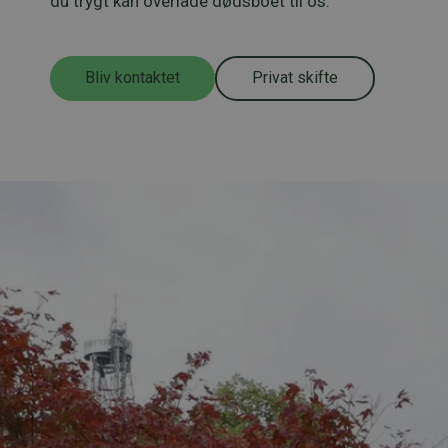
du trygt kan overlade dødsboet til os.
Bliv kontaktet
Privat skifte