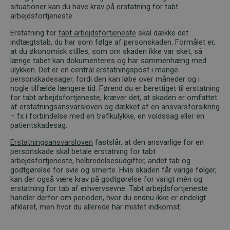
situationer kan du have krav på erstatning for tabt
arbejdsfortjeneste.
Erstatning for
tabt arbejdsfortjeneste
skal dække det
indtægtstab, du har som følge af personskaden. Formålet er,
at du økonomisk stilles, som om skaden ikke var sket, så
længe tabet kan dokumenteres og har sammenhæng med
ulykken. Det er en central erstatningspost i mange
personskadesager, fordi den kan løbe over måneder og i
nogle tilfælde længere tid. Førend du er berettiget til erstatning
for tabt arbejdsfortjeneste, kræver det, at skaden er omfattet
af erstatningsansvarsloven og dækket af en ansvarsforsikring
– fx i forbindelse med en trafikulykke, en voldssag eller en
patientskadesag.
Erstatningsansvarsloven
fastslår, at den ansvarlige for en
personskade skal betale erstatning for tabt
arbejdsfortjeneste, helbredelsesudgifter, andet tab og
godtgørelse for svie og smerte. Hvis skaden får varige følger,
kan der også være krav på godtgørelse for varigt mén og
erstatning for tab af erhvervsevne. Tabt arbejdsfortjeneste
handler derfor om perioden, hvor du endnu ikke er endeligt
afklaret, men hvor du allerede har mistet indkomst.