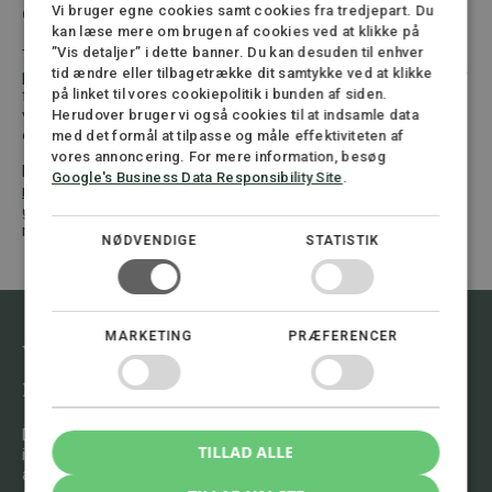
accepterer en opgørelse
Vi bruger egne cookies samt cookies fra tredjepart. Du
kan læse mere om brugen af cookies ved at klikke på
”Vis detaljer” i dette banner. Du kan desuden til enhver
Tabt arbejdsfortjeneste kan være en af de største poster i en
tid ændre eller tilbagetrække dit samtykke ved at klikke
personskadesag. Små fejl i perioden, indkomstgrundlaget eller
på linket til vores cookiepolitik i bunden af siden.
fradragene kan få stor økonomisk betydning. Derfor bør du få
vurderet sagen, før du accepterer forsikringsselskabets
Herudover bruger vi også cookies til at indsamle data
opgørelse.
med det formål at tilpasse og måle effektiviteten af
vores annoncering. For mere information, besøg
Har du mistet indkomst efter en ulykke? Kontakt en
advokat
Google's Business Data Responsibility Site
.
med speciale i erstatning for personskade
. En advokat kan
gennemgå dokumentationen, beregne dit krav og hjælpe dig
med at sikre, at du får den erstatning, du har krav på.
NØDVENDIGE
STATISTIK
MARKETING
PRÆFERENCER
Vil du vide mere om emnet, kontakt
mig.
Du er altid velkommen til at henvende dig til os og få en
TILLAD ALLE
indledende drøftelse af din sag. Vi har stor erfaring i at
analysere situationen og give dig råd om, hvad der er bedst at