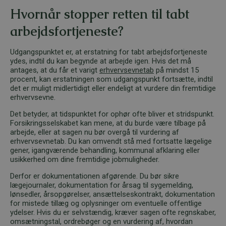
Hvornår stopper retten til tabt
arbejdsfortjeneste?
Udgangspunktet er, at erstatning for tabt arbejdsfortjeneste
ydes, indtil du kan begynde at arbejde igen. Hvis det må
antages, at du får et varigt
erhvervsevnetab
på mindst 15
procent, kan erstatningen som udgangspunkt fortsætte, indtil
det er muligt midlertidigt eller endeligt at vurdere din fremtidige
erhvervsevne.
Det betyder, at tidspunktet for ophør ofte bliver et stridspunkt.
Forsikringsselskabet kan mene, at du burde være tilbage på
arbejde, eller at sagen nu bør overgå til vurdering af
erhvervsevnetab. Du kan omvendt stå med fortsatte lægelige
gener, igangværende behandling, kommunal afklaring eller
usikkerhed om dine fremtidige jobmuligheder.
Derfor er dokumentationen afgørende. Du bør sikre
lægejournaler, dokumentation for årsag til sygemelding,
lønsedler, årsopgørelser, ansættelseskontrakt, dokumentation
for mistede tillæg og oplysninger om eventuelle offentlige
ydelser. Hvis du er selvstændig, kræver sagen ofte regnskaber,
omsætningstal, ordrebøger og en vurdering af, hvordan