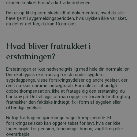
skaden konkret har påvirket virksomheden.
Det er op til dig som skadelidt at dokumentere, hvad du ville
have tjent i sygemeldingsperioden, hvis ulykken ikke var sket,
da det er det tab, du kan få dækket.
Hvad bliver fratrukket i
erstatningen?
Erstatningen er ikke nødvendigvis lig med hele din normale løn.
Der skal typisk ske fradrag for løn under sygdom,
sygedagpenge, visse forsikringsydelser og andre ydelser, der
reelt dækker samme indtægtstab. Formålet er at undgå
dobbeltkompensation, ikke at fratage dig den erstatning, du
har krav på. Det vil sige, at man opgør en forventet indtægt og
fratrækker den faktiske indtægt, fx i form af sygeløn eller
offentlige ydelser.
Netop fradragene gør mange sager komplicerede. Et
forsikringsselskab kan opgøre tabet for lavt, hvis der ikke
tages højde for pension, feriepenge, bonus, vagttillæg eller
overarbejde.