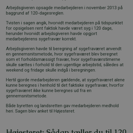
Arbejdsgiveren opsagde medarbejderen i november 2013 på
baggrund af 120-dagesreglen.
Tvisten i sagen angik, hvorvidt medarbejderen på tidspunktet
for opsigelsen rent faktisk havde været syg i 120 dage,
herunder hvorvidt arbejdsgiveren havde opgjort
medarbejderens sygefravær korrekt.
Arbejdsgiveren havde til beregning af sygefraværet anvendt
en gennemsnitsmetode, hvor sygefraværet blev beregnet
som et forholdsmæssigt fravær, hvor sygefraværstimerne
skulle sættes i forhold til den ugentlige arbejdstid, således at
weekend og fridage skulle indgå i beregningen.
Hertil gjorde medarbejderen gældende, at sygefraværet alene
kunne beregnes i henhold til det faktiske sygefravær, hvorfor
sygefraværet ikke kunne beregnes ud fra en
gennemsnitsmetode.
Både byretten og landsretten gav medarbejderen medhold
heri. Sagen blev anket til Højesteret.
Højesteret: Sådan tæller du til 120