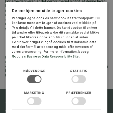
For arbejdsgiveren er det derfor meget vigtigt, at denne laver
korrekt optælling af sygefraværet, hvis man ønsker at opsige
medarbejderen på baggrund af 120-dagesreglen. Hvis
Denne hjemmeside bruger cookies
arbejdsgiveren ikke foretager den korrekt optælling af
Vi bruger egne cookies samt cookies fra tredjepart. Du
sygedagene, kan denne risikere at skulle betale løn i
kan læse mere om brugen af cookies ved at klikke på
medarbejderens opsigelsesvarsel samt en eventuelt
”Vis detaljer” i dette banner. Du kan desuden til enhver
godtgørelse for usaglig afskedigelse.
tid ændre eller tilbagetrække dit samtykke ved at klikke
på linket til vores cookiepolitik i bunden af siden.
Herudover bruger vi også cookies til at indsamle data
Kontakt os
med det formål at tilpasse og måle effektiviteten af
vores annoncering. For mere information, besøg
Google's Business Data Responsibility Site
.
Hvis du som arbejdsgiver ønsker at gøre brug af 120-
dagesreglen, er det vigtigt, at du er opmærksom på, at du
opfylder betingelserne for anvendelse af bestemmelsen. Er du
i tvivl, er du velkommen til at kontakte os på telefon
72 30 12
NØDVENDIGE
STATISTIK
05
, så vil vi hjælpe dig.
MARKETING
PRÆFERENCER
Vil du vide mere om emnet, kontakt
mig.