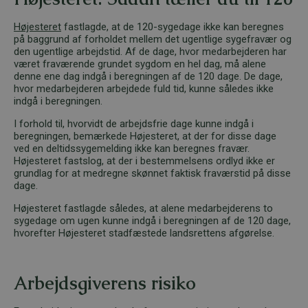
Højesteret
fastlagde, at de 120-sygedage ikke kan beregnes
på baggrund af forholdet mellem det ugentlige sygefravær og
den ugentlige arbejdstid. Af de dage, hvor medarbejderen har
været fraværende grundet sygdom en hel dag, må alene
denne ene dag indgå i beregningen af de 120 dage. De dage,
hvor medarbejderen arbejdede fuld tid, kunne således ikke
indgå i beregningen.
I forhold til, hvorvidt de arbejdsfrie dage kunne indgå i
beregningen, bemærkede Højesteret, at der for disse dage
ved en deltidssygemelding ikke kan beregnes fravær.
Højesteret fastslog, at der i bestemmelsens ordlyd ikke er
grundlag for at medregne skønnet faktisk fraværstid på disse
dage.
Højesteret fastlagde således, at alene medarbejderens to
sygedage om ugen kunne indgå i beregningen af de 120 dage,
hvorefter Højesteret stadfæstede landsrettens afgørelse.
Arbejdsgiverens risiko