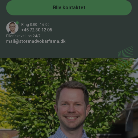
e
m
r
Bliv kontaktet
m
*
e
r
Ring 8.00 - 16.00
B
+45 72 30 12 05
e
Eller skriv til os 24/7
s
mail@stormadvokatfirma.dk
k
e
d