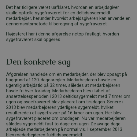
Det har tidligere været uafklaret, hvordan en arbejdsgiver
skulle optælle sygefraværet for en deltidssygemeldt
medarbejder, herunder hvorvidt arbejdsgiveren kan anvende en
gennemsnitsmetode til beregning af sygefraværet.
Højesteret har i denne afgørelse netop fastlagt, hvordan
sygefraværet skal opgøres.
Den konkrete sag
Afgørelsen handlede om en medarbejder, der blev opsagt på
baggrund af 120-dagesreglen. Medarbejderen havde en
ugentlig arbejdstid på 32 timer, således at medarbejderen
havde fri hver torsdag. Medarbejderen blev i løbet af
ansættelsesperioden i 2013 deltidssygemeldt med 7 timer om
ugen og sygefraværet blev placeret om tirsdagen. Senere i
2013 blev medarbejderen yderligere sygemeldt, hvilket
resulterede i et sygefravær på 16 timer om ugen. Her blev
sygefraværet placeret om onsdagen. Nu var medarbejderen
således sygemeldt fast to dage om ugen. De øvrige dage
arbejdede medarbejderen på normal vis. I september 2013
blev medarbejderen fuldtidssygemeldt.