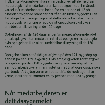
I følge funktionærloven kan en arbejdsgiver aftale med sin
medarbejder, at medarbejderen kan opsiges med 1 måneds
varsel, når medarbejderen inden for en periode af 12 på
hinanden følgende måneder har fået løn under sygdom i i alt
120 dage. Det fremgår også, at dette alene kan ske, mens
medarbejderen endnu er syg og at opsigelsen skal ske i
umiddelbar tilknytning til de 120 dage.
Optællingen af de 120 dage er derfor meget afgørende, idet
en arbejdsgiver kan miste sin ret til at opsige en medarbejder,
hvis opsigelsen ikke sker i umiddelbar tilknytning til de 120
dage.
Opsigelsen kan altså tidligst afgives på den 121. sygedag og
senest på den 129. sygedag. Hvis arbejdsgiveren først afgiver
opsigelsen på den 130. sygedag, er opsigelsen afgivet for
sent og arbejdsgiveren har mistet sin ret til at gøre opsigelsen
gældende. Arbejdsgiveren er i dette tilfælde nødsaget til at
vente, indtil der er forløbet en ny periode med 120 sygedage.
Når medarbejderen er
deltidssygemeldt