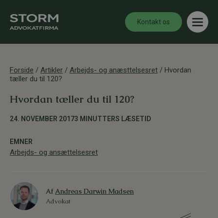
Kontakt os
Forside
/
Artikler
/
Arbejds- og anæsttelsesret
/
Hvordan
tæller du til 120?
Hvordan tæller du til 120?
24. NOVEMBER 2017
3 MINUTTERS LÆSETID
EMNER
Arbejds- og ansættelsesret
Af
Andreas Darwin Madsen
Advokat