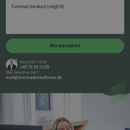
B
d
f
e
o
s
n
k
n
e
u
d
m
m
e
r
Bliv kontaktet
*
Ring 8.00 - 16.00
+45 72 30 12 05
Eller skriv til os 24/7
mail@stormadvokatfirma.dk