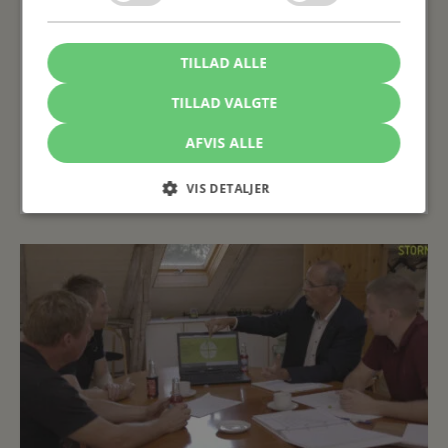
Virksomhedsoverdragelse: – Trygt og
sikkert at have STORM i ryggen
TILLAD ALLE
Jeg hviler i den aftale, der er blevet lavet. Det ville
TILLAD VALGTE
jeg ikke gøre, hvis jeg ikke havde haft STORM med.
AFVIS ALLE
Rie Schimmell
Indehaver
,
Syltet
VIS DETALJER