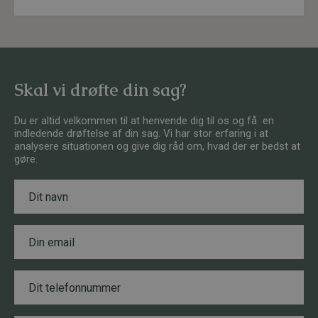
Skal vi drøfte din sag?
Du er altid velkommen til at henvende dig til os og få en
indledende drøftelse af din sag. Vi har stor erfaring i at
analysere situationen og give dig råd om, hvad der er bedst at
gøre.
N
*
a
E
v
m
n
a
E
*
i
m
l
a
B
i
e
T
l
s
e
*
k
l
e
e