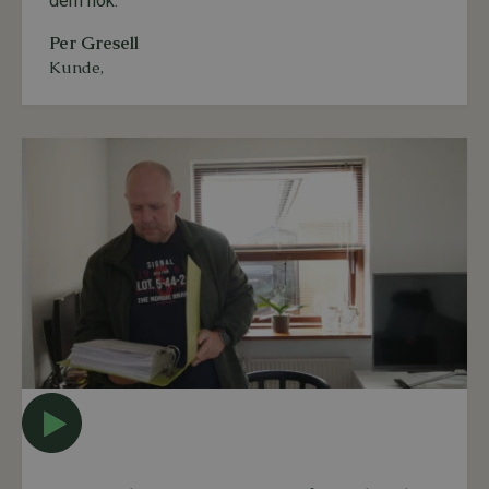
dem nok."
Per Gresell
Kunde
,