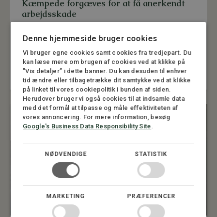
Kæmpede forgæves for at få anerkendt
arbejdsskade
Det var psykisk hårdt hele tiden at skulle skrive
Denne hjemmeside bruger cookies
frem og tilbage med myndighederne, og ikke vide
hvornår man fik svar.
Vi bruger egne cookies samt cookies fra tredjepart. Du
kan læse mere om brugen af cookies ved at klikke på
René Jul Nielsen
”Vis detaljer” i dette banner. Du kan desuden til enhver
tid ændre eller tilbagetrække dit samtykke ved at klikke
på linket til vores cookiepolitik i bunden af siden.
Herudover bruger vi også cookies til at indsamle data
med det formål at tilpasse og måle effektiviteten af
vores annoncering. For mere information, besøg
Google's Business Data Responsibility Site
.
NØDVENDIGE
STATISTIK
MARKETING
PRÆFERENCER