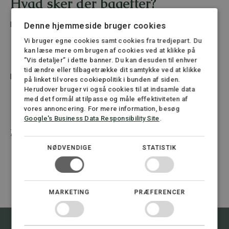
Hvad sker der bagefter?
Når skaden er anmeldt:
Denne hjemmeside bruger cookies
AES vurderer, om skaden kan anerkendes
Vi bruger egne cookies samt cookies fra tredjepart. Du
Hvis skaden anerkendes, vurderes méngrad og evt.
kan læse mere om brugen af cookies ved at klikke på
erhvervsevnetab
”Vis detaljer” i dette banner. Du kan desuden til enhver
tid ændre eller tilbagetrække dit samtykke ved at klikke
Hele processen kan tage flere måneder eller længere.
på linket til vores cookiepolitik i bunden af siden.
Herudover bruger vi også cookies til at indsamle data
med det formål at tilpasse og måle effektiviteten af
vores annoncering. For mere information, besøg
Hvorfor skal du have en
advokat
Google's Business Data Responsibility Site
.
med fra start?
NØDVENDIGE
STATISTIK
Vi sikrer, at anmeldelsen er komplet og korrekt
Vi følger op og holder øje med frister og svar
Vi forhindrer, at sagen falder på tekniske fejl
Vi hjælper med dokumentation og dialog med AES
MARKETING
PRÆFERENCER