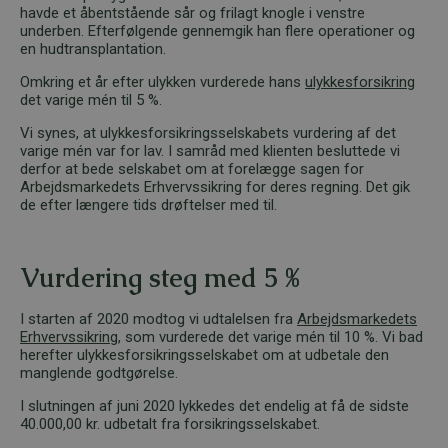
havde et åbentstående sår og frilagt knogle i venstre
underben. Efterfølgende gennemgik han flere operationer og
en hudtransplantation.
Omkring et år efter ulykken vurderede hans
ulykkesforsikring
det varige mén til 5 %.
Vi synes, at ulykkesforsikringsselskabets vurdering af det
varige mén var for lav. I samråd med klienten besluttede vi
derfor at bede selskabet om at forelægge sagen for
Arbejdsmarkedets Erhvervssikring for deres regning. Det gik
de efter længere tids drøftelser med til.
Vurdering steg med 5 %
I starten af 2020 modtog vi udtalelsen fra
Arbejdsmarkedets
Erhvervssikring
, som vurderede det varige mén til 10 %. Vi bad
herefter ulykkesforsikringsselskabet om at udbetale den
manglende godtgørelse.
I slutningen af juni 2020 lykkedes det endelig at få de sidste
40.000,00 kr. udbetalt fra forsikringsselskabet.