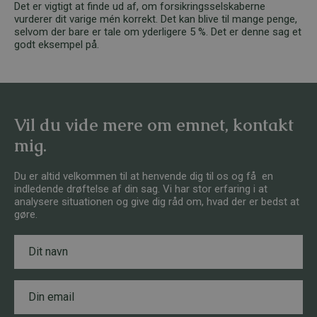
Det er vigtigt at finde ud af, om forsikringsselskaberne
vurderer dit varige mén korrekt. Det kan blive til mange penge,
selvom der bare er tale om yderligere 5 %. Det er denne sag et
godt eksempel på.
Vil du vide mere om emnet, kontakt
mig.
Du er altid velkommen til at henvende dig til os og få en
indledende drøftelse af din sag. Vi har stor erfaring i at
analysere situationen og give dig råd om, hvad der er bedst at
gøre.
N
T
a
e
v
l
n
e
E
*
f
m
o
a