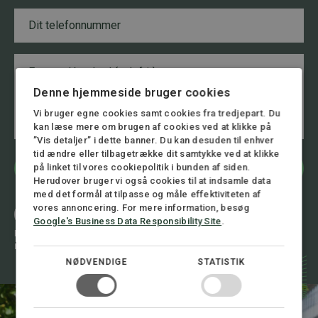
n
i
n
T
l
u
e
*
m
l
m
e
B
e
f
e
r
o
s
*
n
Denne hjemmeside bruger cookies
k
B
n
e
Vi bruger egne cookies samt cookies fra tredjepart. Du
e
u
d
kan læse mere om brugen af cookies ved at klikke på
s
m
”Vis detaljer” i dette banner. Du kan desuden til enhver
k
m
e
tid ændre eller tilbagetrække dit samtykke ved at klikke
e
d
r
Bliv kontaktet
på linket til vores cookiepolitik i bunden af siden.
*
Herudover bruger vi også cookies til at indsamle data
med det formål at tilpasse og måle effektiviteten af
vores annoncering. For mere information, besøg
Ring 8.00 - 16.00
+45 72 30 12 05
Google's Business Data Responsibility Site
.
Eller skriv til os 24/7
mail@stormadvokatfirma.dk
NØDVENDIGE
STATISTIK