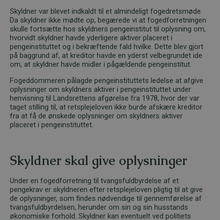
Skyldner var blevet indkaldt til et almindeligt fogedretsmøde.
Da skyldner ikke mødte op, begærede vi at fogedforretningen
skulle fortsætte hos skyldners pengeinstitut til oplysning om,
hvorvidt skyldner havde yderligere aktiver placeret i
pengeinstituttet og i bekræftende fald hvilke. Dette blev gjort
på baggrund af, at kreditor havde en yderst velbegrundet ide
om, at skyldner havde midler i pågældende pengeinstitut.
Fogeddommeren pålagde pengeinstituttets ledelse at afgive
oplysninger om skyldners aktiver i pengeinstituttet under
henvisning til Landsrettens afgørelse fra 1978, hvor der var
taget stilling til, at retsplejeloven ikke burde afskære kreditor
fra at få de ønskede oplysninger om skyldners aktiver
placeret i pengeinstituttet.
Skyldner skal give oplysninger
Under en fogedforretning til tvangsfuldbyrdelse af et
pengekrav er skyldneren efter retsplejeloven pligtig til at give
de oplysninger, som findes nødvendige til gennemførelse af
tvangsfuldbyrdelsen, herunder om sin og sin husstands
økonomiske forhold. Skyldner kan eventuelt ved politiets