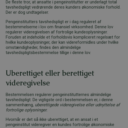
De fleste tror, at ansatte i pengeinstitutter er underlagt total
tavshedspligt vedrørende deres kunders økonomiske forhold.
Der er dog undtagelser.
Pengeinstitutters tavshedspligt er i dag reguleret af
bestemmelserne i lov om finansiel virksomhed. Denne lov
regulerer videregivelsen af fortrolige kundeoplysninger.
Foruden at indeholde et forholdsvis kompliceret regelsæt for
hvilke kundeoplysninger, der kan videreformidles under hvilke
omstændigheder, findes den almindelige
tavshedspligtsbestemmelse tillige i denne lov.
Uberettiget eller berettiget
videregivelse
Bestemmelsen regulerer pengeinstitutternes almindelige
tavshedspligt. De vigtigste ord i bestemmelsen er, i denne
sammenhæng,
uberettigede videregivelse eller udnyttelse af
fortrolige oplysninger.
Hvornår er det så ikke uberettiget, at en ansat i et
pengeinstitut videregiver en kundes fortrolige økonomiske