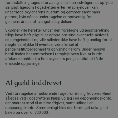
foranstaltning tages i forvaring, indtil han indvilliger i at opfylde
sin pligt, ligesom Fogedretten efter retsplejeloven kan
undersøge skyldnerens husrum og gemmer samt hans
person, hvis sådan undersøgelse er nødvendig for
gennemførelse af tvangsfuldbyrdelsen.
Skyldner ville herefter under den foretagne udlægsforretning
tillige have haft pligt til at oplyse om sine eventuelle aktiver i
sit pengeinstitut og ville således ikke have haft grundlag for at
nægte samtykke til eventuel vidneførsel af
pengeinstitutpersonalet til oplysning herom. Under hensyn
hertil findes bestemmelsen i retsplejeloven ikke at burde
afskære kreditor fra hos skyldners pengeinstitut at få de
ønskede oplysninger.
Al gæld inddrevet
Ved foretagelse af udkørende fogedforretning fik vores klient
således ved Fogedrettens hjælp udlæg i en deponeringskonto,
der snarest stod til at blive frigivet, samt udlæg i en
opsparingskonto. Sammenlagt blev der foretaget udlæg i et
beløb på over kr. 700.000.