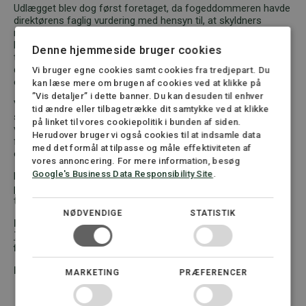
Udlægget blev dog først foretaget, da fogeddommeren havde
direktørens faglig vurdering med hensyn til, at skyldners
resterende indestående var fyldestgørende til, at skyldner
kunne klare sig indtil næste lønudbetaling henset til
Denne hjemmeside bruger cookies
tvangsbeneficiet, hvorefter der ikke kan gøres udlæg i aktiver,
der er nødvendige til opretholdelse af et beskedent hjem og
Vi bruger egne cookies samt cookies fra tredjepart. Du
en beskeden levefod for skyldner og dennes husstand.
kan læse mere om brugen af cookies ved at klikke på
”Vis detaljer” i dette banner. Du kan desuden til enhver
Vores klient fik sin gæld inddrevet trods det forhold, at
tid ændre eller tilbagetrække dit samtykke ved at klikke
skyldner ikke reagerede på vores rykkerbreve, ikke besvarede
på linket til vores cookiepolitik i bunden af siden.
vores telefonopkald eller mødte op, da han blev indkaldt til
Herudover bruger vi også cookies til at indsamle data
fogedretsmøde eller umiddelbart var til at finde trods et krav
med det formål at tilpasse og måle effektiviteten af
om politifremstilling.
vores annoncering. For mere information, besøg
Google's Business Data Responsibility Site
.
Beløbet blev afslutningsvis overført fra skyldners
pengeinstitut, da retsbogen fra
Fogedretten
forelå. En yderst
tilfreds klient fik således hele sin gæld indfriet incl. renter.
NØDVENDIGE
STATISTIK
Kontakt vores inkasso-afdeling allerede i dag på telefon
72 30 12 05
, hvis du har brug for rådgivning eller bistand i
forbindelse med gældsinddrivelse via inkasso.
Du kan også nemt og billigt oprette din
inkassosag her
MARKETING
PRÆFERENCER