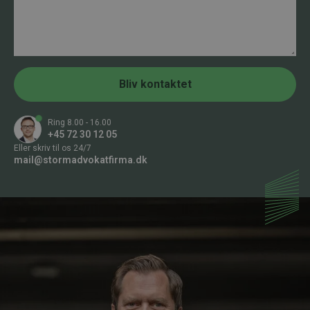
s
n
k
n
e
u
d
m
m
e
r
Bliv kontaktet
*
Ring 8.00 - 16.00
+45 72 30 12 05
Eller skriv til os 24/7
mail@stormadvokatfirma.dk