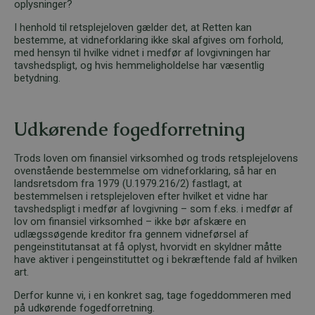
oplysninger?
I henhold til retsplejeloven gælder det, at Retten kan
bestemme, at vidneforklaring ikke skal afgives om forhold,
med hensyn til hvilke vidnet i medfør af lovgivningen har
tavshedspligt, og hvis hemmeligholdelse har væsentlig
betydning.
Udkørende fogedforretning
Trods loven om finansiel virksomhed og trods retsplejelovens
ovenstående bestemmelse om vidneforklaring, så har en
landsretsdom fra 1979 (U.1979.216/2) fastlagt, at
bestemmelsen i retsplejeloven efter hvilket et vidne har
tavshedspligt i medfør af lovgivning – som f.eks. i medfør af
lov om finansiel virksomhed – ikke bør afskære en
udlægssøgende kreditor fra gennem vidneførsel af
pengeinstitutansat at få oplyst, hvorvidt en skyldner måtte
have aktiver i pengeinstituttet og i bekræftende fald af hvilken
art.
Derfor kunne vi, i en konkret sag, tage fogeddommeren med
på udkørende fogedforretning.