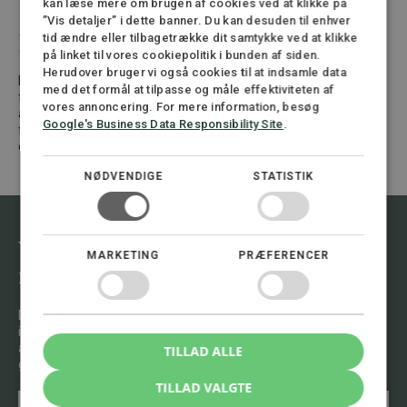
kan læse mere om brugen af cookies ved at klikke på
”Vis detaljer” i dette banner. Du kan desuden til enhver
Du får kun én chance
tid ændre eller tilbagetrække dit samtykke ved at klikke
på linket til vores cookiepolitik i bunden af siden.
Herudover bruger vi også cookies til at indsamle data
Erstatningssager er ofte en “once in a lifetime”-situation. Du
med det formål at tilpasse og måle effektiviteten af
får sjældent mulighed for at genåbne sagen, hvis du har
vores annoncering. For mere information, besøg
accepteret for lidt eller slet ingenting. Det handler om din
Google's Business Data Responsibility Site
.
fremtid og din økonomiske tryghed. Få en advokat med
erfaring i personskadeerstatning. Det kan betale sig.
NØDVENDIGE
STATISTIK
Vil du vide mere om emnet, kontakt
MARKETING
PRÆFERENCER
mig.
Du er altid velkommen til at henvende dig til os og få en
indledende drøftelse af din sag. Vi har stor erfaring i at
analysere situationen og give dig råd om, hvad der er bedst at
TILLAD ALLE
gøre.
TILLAD VALGTE
N