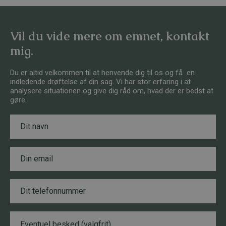
Vil du vide mere om emnet, kontakt
mig.
Du er altid velkommen til at henvende dig til os og få en
indledende drøftelse af din sag. Vi har stor erfaring i at
analysere situationen og give dig råd om, hvad der er bedst at
gøre.
N
L
a
a
v
y
n
o
E
*
u
m
t
a
T
i
e
T
l
l
e
*
e
l
f
e
B
o
f
e