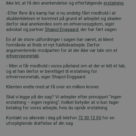
ikke let, at få den anerkendelse og efterfølgende
erstatning
.
-Efter flere års kamp har vi nu endelig fået medhold i at
skulderlidelsen er kommet på grund af arbejdet og skaden
derfor skal anerkendes som en erhvervssygdom, siger
advokat og partner
Shapol Enggaard
, der har ført sagen.
En af de store udfordringer i sagen har været, at klient
formåede at finde et nyt fuldtidsarbejde. Derfor
argumenterede modparten for at der ikke var tale om et
erhvervsevnetab
.
- Men vi får medhold i vores påstand om at der er lidt et tab,
og at han derfor er berettiget til erstatning for
erhvervsevnetab, siger Shapol Enggaard.
Klienten endte med at få over en million kroner.
Skal vi kigge på din sag? Vi arbejder efter princippet ”ingen
erstatning – ingen regning”, hvilket betyder at vi kun tager
betaling for vores arbejde, hvis du opnår erstatning.
Kontakt os allerede i dag på telefon
72 30 12 05
for en
uforpligtende drøftelse af din sag.