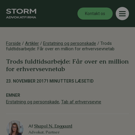
Kontakt os
Forside
/
Artikler
/
Erstatning og personskade
/
Trods
fuldtidsarbejde: Får over en million for erhvervsevnetab
Trods fuldtidsarbejde: Får over en million
for erhvervsevnetab
23. NOVEMBER 2017
1 MINUTTERS LÆSETID
EMNER
Erstatning og personskade
,
Tab af erhvervsevne
Af
Shapol N. Enggaard
Advokat, Partner