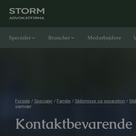
Specialer
Brancher
Medarbejdere
V
Forside
/
Specialer
/
Familie
/
Skilsmisse og separation
/
Ski
samvær
Kontaktbevarende