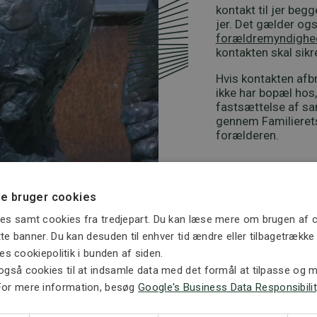
kontakt til jer be
jer. Det gælder og
forældremyndighe
kontakten skal sikr
Hvis kontakten afb
ikke har bopæl ho
fastsættelse af s
gennem Familierets
forælderen.
e bruger cookies
es samt cookies fra tredjepart. Du kan læse mere om brugen af c
ette banner. Du kan desuden til enhver tid ændre eller tilbagetrækk
ores cookiepolitik i bunden af siden.
også cookies til at indsamle data med det formål at tilpasse og må
For mere information, besøg
Google's Business Data Responsibilit
 af