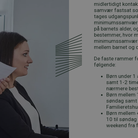
midlertidigt konta
samvær fastsat so
tages udgangspunkt
minimumssamvær bet
på barnets alder, o
bestemmer, hvor m
minimumssamvær er
mellem barnet og de
De faste rammer f
følgende:
Børn under 1 
samt 1-2 time
nærmere bes
Børn mellem 1
søndag samt k
Familieretsh
Børn mellem 4
10 til søndag
weekend fra fr