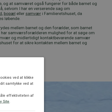
gge, og at samværet også fungerer for både barnet og
så, selvom I har en verserende sag om
d
,
bopæl
eller
samvær
i Familieretshuset, da
es løbende.
rydes mellem barnet og den forælder, som barnet
s, har samværsforælderen mulighed for at søge om
amvær og midlertidigt kontaktbevarende samvær
huset for at sikre kontakten mellem barnet og
ookies ved at klikke
e dit samtykke ved at
le effektiviteten af
y Site
.