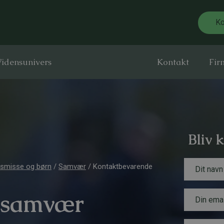
Ko
idensunivers
Kontakt
Fir
Bliv 
N
lsmisse og børn
/
Samvær
/
Kontaktbevarende
a
v
n
E
N
 samvær
*
m
a
a
v
i
B
n