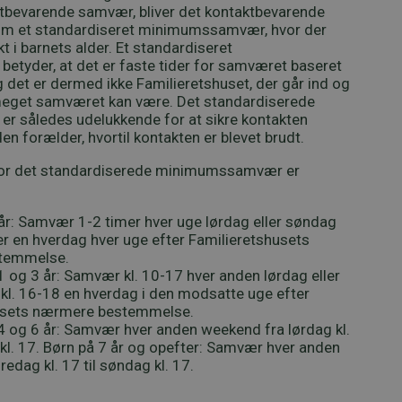
ktbevarende samvær, bliver det kontaktbevarende
m et standardiseret minimumssamvær, hvor der
 i barnets alder. Et standardiseret
yder, at det er faste tider for samværet baseret
g det er dermed ikke Familieretshuset, der går ind og
eget samværet kan være. Det standardiserede
 således udelukkende for at sikre kontakten
n forælder, hvortil kontakten er blevet brudt.
or det standardiserede minimumssamvær er
år: Samvær 1-2 timer hver uge lørdag eller søndag
r en hverdag hver uge efter Familieretshusets
temmelse.
 og 3 år: Samvær kl. 10-17 hver anden lørdag eller
l. 16-18 en hverdag i den modsatte uge efter
usets nærmere bestemmelse.
 og 6 år: Samvær hver anden weekend fra lørdag kl.
 kl. 17. Børn på 7 år og opefter: Samvær hver anden
edag kl. 17 til søndag kl. 17.