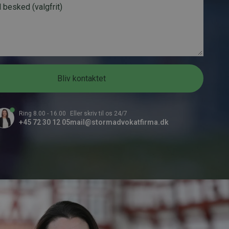
f
o
n
n
u
m
m
Bliv kontaktet
e
r
*
Ring 8.00 - 16.00
Eller skriv til os 24/7
+45 72 30 12 05
mail@stormadvokatfirma.dk