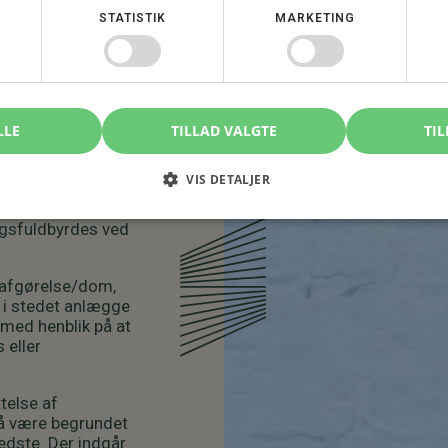
STATISTIK
MARKETING
ælder kun, hvis
l, sørger for at
akten afbrydes.
LLE
TILLAD VALGTE
TIL
rtidigt
mværet mellem
VIS DETALJER
ler at der frem til
et og forælderen
ngsfuldbyrdes ved
r afgørelse/dom,
 i stedet anlægge
 med henblik på at
 eller
telse af
må være begrundet
bedste. Der indgår