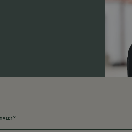
amvær?