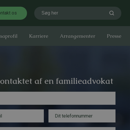
ntakt os
Søg her
maprofil
Karriere
Arrangementer
Presse
kontaktet af en familieadvokat
T
e
l
e