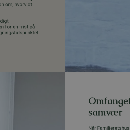
ion om, hvorvidt
digt
 for en frist på
øgningstidspunktet.
Omfanget
samvær
Når Familieretshus