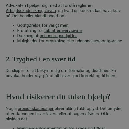
Advokaten hjælper dig med at forstå reglerne i
Arbejdsskadesikringsloven
, og hvad du konkret kan have krav
på. Det handler blandt andet om:
Godtgørelse for
varigt mén
Erstatning for
tab af erhvervsevne
Dækning af
behandlingsudgifter
Muligheder for omskoling eller uddannelsesgodtgørelse
2. Tryghed i en svær tid
Du slipper for at bekymre dig om formalia og deadlines. En
advokat holder styr på, at alt bliver gjort korrekt og til tiden.
Hvad risikerer du uden hjælp?
Nogle
arbejdsskadesager
bliver aldrig fuldt oplyst. Det betyder,
at erstatningen bliver lavere eller at sagen afvises. Ofte
skyldes det:
Manglende dokumentation for skade og følger