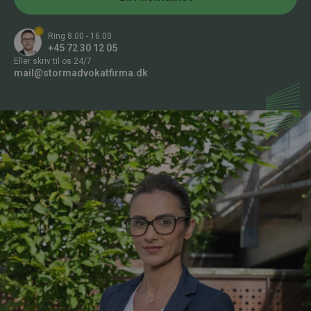
*
Ring 8.00 - 16.00
+45 72 30 12 05
Eller skriv til os 24/7
mail@stormadvokatfirma.dk