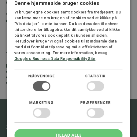
Gratis vurdering – ingen risiko
Denne hjemmeside bruger cookies
Vi bruger egne cookies samt cookies fra tredjepart. Du
Vi tilbyder en gratis vurdering af din sag. Derfor er det en god
kan læse mere om brugen af cookies ved at klikke på
idé at tage kontakt hurtigst muligt efter ulykken.
”Vis detaljer” i dette banner. Du kan desuden til enhver
tid ændre eller tilbagetrække dit samtykke ved at klikke
på linket til vores cookiepolitik i bunden af siden.
Husk: Du har ret til erstatning –
Herudover bruger vi også cookies til at indsamle data
med det formål at tilpasse og måle effektiviteten af
men det sker ikke af sig selv
vores annoncering. For mere information, besøg
Google's Business Data Responsibility Site
.
Hvis du er kommet til skade på jobbet, har du ret til erstatning,
også selvom ingen har begået fejl. Det kræver dog, at sagen
NØDVENDIGE
STATISTIK
er korrekt anmeldt og dokumenteret. Og det er netop her, en
erfaren advokat gør forskellen.
MARKETING
PRÆFERENCER
Vil du vide mere om emnet, kontakt
mig.
TILLAD ALLE