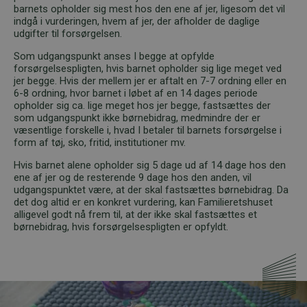
barnets opholder sig mest hos den ene af jer, ligesom det vil
indgå i vurderingen, hvem af jer, der afholder de daglige
udgifter til forsørgelsen.
Som udgangspunkt anses I begge at opfylde
forsørgelsespligten, hvis barnet opholder sig lige meget ved
jer begge. Hvis der mellem jer er aftalt en 7-7 ordning eller en
6-8 ordning, hvor barnet i løbet af en 14 dages periode
opholder sig ca. lige meget hos jer begge, fastsættes der
som udgangspunkt ikke børnebidrag, medmindre der er
væsentlige forskelle i, hvad I betaler til barnets forsørgelse i
form af tøj, sko, fritid, institutioner mv.
Hvis barnet alene opholder sig 5 dage ud af 14 dage hos den
ene af jer og de resterende 9 dage hos den anden, vil
udgangspunktet være, at der skal fastsættes børnebidrag. Da
det dog altid er en konkret vurdering, kan Familieretshuset
alligevel godt nå frem til, at der ikke skal fastsættes et
børnebidrag, hvis forsørgelsespligten er opfyldt.