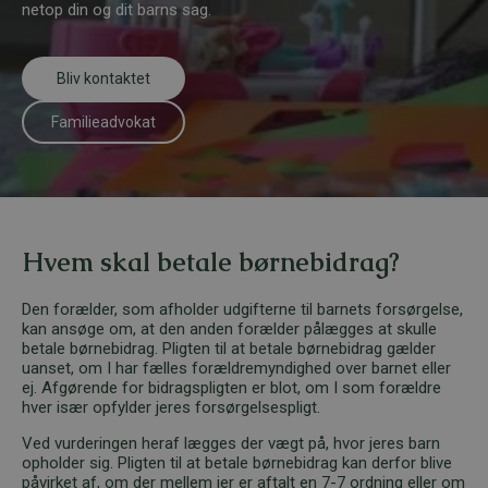
netop din og dit barns sag.
Bliv kontaktet
Familieadvokat
Hvem skal betale børnebidrag?
Den forælder, som afholder udgifterne til barnets forsørgelse,
kan ansøge om, at den anden forælder pålægges at skulle
betale børnebidrag. Pligten til at betale børnebidrag gælder
uanset, om I har fælles forældremyndighed over barnet eller
ej. Afgørende for bidragspligten er blot, om I som forældre
hver især opfylder jeres forsørgelsespligt.
Ved vurderingen heraf lægges der vægt på, hvor jeres barn
opholder sig. Pligten til at betale børnebidrag kan derfor blive
påvirket af, om der mellem jer er aftalt en 7-7 ordning eller om