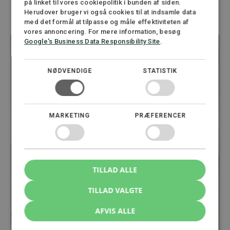
på linket til vores cookiepolitik i bunden af siden.
Dine specialister i børnebidrag
Herudover bruger vi også cookies til at indsamle data
med det formål at tilpasse og måle effektiviteten af
vores annoncering. For mere information, besøg
Google's Business Data Responsibility Site
.
NØDVENDIGE
STATISTIK
MARKETING
PRÆFERENCER
TILLAD ALLE
TILLAD VALGTE
AFVIS ALLE