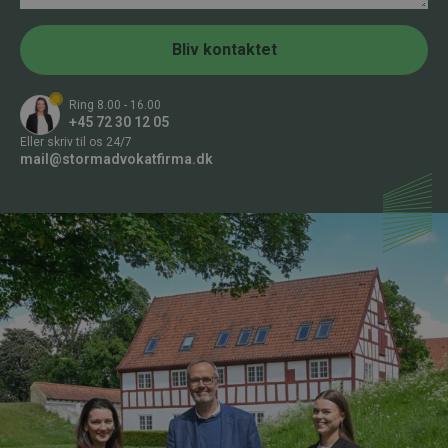
e
m
f
e
o
r
Bliv kontaktet
n
*
n
u
Ring 8.00 - 16.00
m
+45 72 30 12 05
m
Eller skriv til os 24/7
e
mail@stormadvokatfirma.dk
r