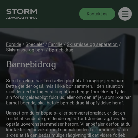
Kontakt os
Forside
/
Specialer
/
Familie
/
Skilsmisse og separation
/
Skilsmisse og børn
/
Børnebidrag
Børnebidrag
Som forældre har I en fælles pligt til at forsørge jeres barn.
Dette gælder også, hvis I ikke bor sammen. I den situation
skal der derfor tages stilling til, om begge forældre opfylder
sin forsørgelsespligt fuldt ud, eller om den af jer, som ikke har
barnet boende, skal betale børnebidrag til opfyldelse heraf.
Uanset om du er
bopæl
s- eller
samvær
sforælder, er det en
fordel at kende de gældende regler for børnebidrag, hvis der
opstår uoverensstemmelser herom. Vi anbefaler derfor, at du
kontakter en advokat med speciale inden for området, så du
sikres at få den bedst mulige rådgivning til det videre forløb i