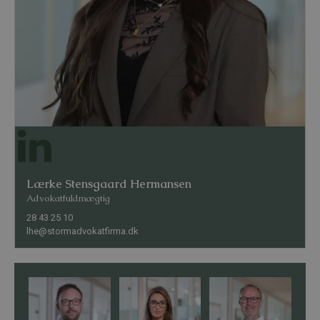
Lærke Stensgaard Hermansen
Advokatfuldmægtig
28 43 25 10
lhe@stormadvokatfirma.dk