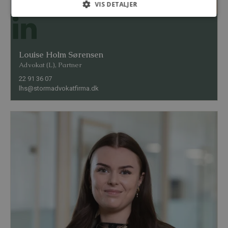
VIS DETALJER
Louise Holm Sørensen
Advokat (L), Partner
22 91 36 07
lhs@stormadvokatfirma.dk