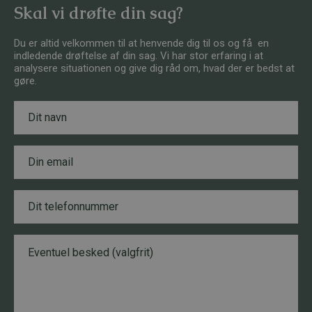
Skal vi drøfte din sag?
Du er altid velkommen til at henvende dig til os og få en
indledende drøftelse af din sag. Vi har stor erfaring i at
analysere situationen og give dig råd om, hvad der er bedst at
gøre.
N
a
v
n
E
E
*
m
m
a
a
i
i
T
l
l
e
*
N
l
a
e
v
B
f
n
e
o
*
s
n
T
k
n
e
e
u
l
d
m