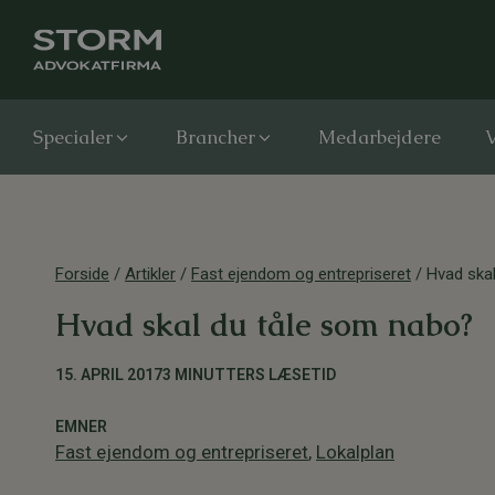
Specialer
Brancher
Medarbejdere
V
Forside
/
Artikler
/
Fast ejendom og entrepriseret
/
Hvad ska
Hvad skal du tåle som nabo?
15. APRIL 2017
3 MINUTTERS LÆSETID
EMNER
Fast ejendom og entrepriseret
,
Lokalplan