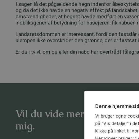
I sagen lå det pågældende hegn indenfor åbeskyttelse
og da det ikke havde en negativ effekt på landskab
omstændigheder, at hegnet havde medført en væsentl
indbliksgener af betydning for husejeren, fik naboen
Landsretsdommen er interessant, fordi den fastslår og
ulempen ikke overskrider den grænse, der er fastsat i 
Er du i tvivl, om du eller din nabo har overtrådt tåleg
Denne hjemmesid
Vil du vide mere om emnet
Vi bruger egne cooki
mig.
på ”Vis detaljer” i d
klikke på linket til v
Herudover bruger vi 