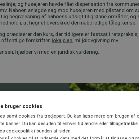
slinje, og husejeren havde fået dispensation fra kommunen ti
et mv. Naboen anlagde sag mod husejeren med påstand om sæ
ig begrænsning af naboens udsigt til grønne områder, og a
 medhold i, at hegnet overskred den naboretlige tålegrænse.
 præciserer den kurs, der tidligere er fastsat i retspraksi
offentlige forskrifter,
lokalplan
, miljølovgivning mv.
rænsen, hjælper vi med en juridisk vurdering.
e bruger cookies
, kontakt
es samt cookies fra tredjepart. Du kan læse mere om brugen af c
ette banner. Du kan desuden til enhver tid ændre eller tilbagetrækk
ores cookiepolitik i bunden af siden.
også cookies til at indsamle data med det formål at tilpasse og må