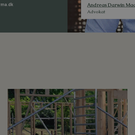
Andreas Darwin Ma
rma.dk
Advokat