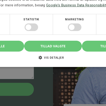
å en indledende
For mere information, besøg
Google's Business Data Responsibilit
re situationen og
STATISTIK
MARKETING
LLE
TILLAD VALGTE
TIL
VIS DETALJER