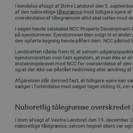
I kendelse afsagt af Østre Landsret den 5. september
af den naboretlige
tålegrænse
mod tidligere ejere a
overskridelse af tålegrænsen altid skal rettes mod d
I sagen havde selskabet NCC Property Development A/
på ejendommen. Ejendommen blev solgt til et andet 
den opførte bygning havde påført dem. NCC påstod fri
Landsretten nåede frem til, at selvom udgangspunktet i 
ejendomsretten over fast ejendom, at man ikke er afs
erstatningskravet mod NCC for overskridelse af den n
og at der ikke var påstået nedrivning eller ændring af
Afgørelsen slår dermed fast, at tidligere ejere kan v
sælger i forbindelse med salget tager stilling til, o
Naboretlig tålegrænse overskredet på
I dom afsagt af Vestre Landsret den 19. december 20
naboretlige tålegrænse, selvom hegnet ellers var egne