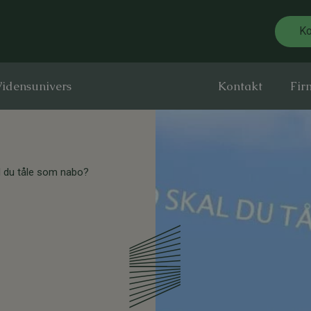
Ko
idensunivers
Kontakt
Fir
l du tåle som nabo?