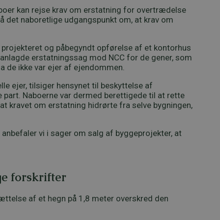
boer kan rejse krav om erstatning for overtrædelse
på det naboretlige udgangspunkt om, at krav om
 projekteret og påbegyndt opførelse af et kontorhus
e anlagde erstatningssag mod NCC for de gener, som
da de ikke var ejer af ejendommen.
e ejer, tilsiger hensynet til beskyttelse af
part. Naboerne var dermed berettigede til at rette
t kravet om erstatning hidrørte fra selve bygningen,
anbefaler vi i sager om salg af byggeprojekter, at
e forskrifter
ættelse af et hegn på 1,8 meter overskred den