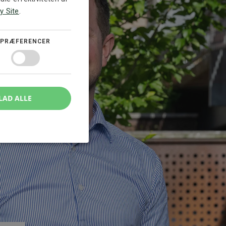
y Site
.
PRÆFERENCER
LAD ALLE