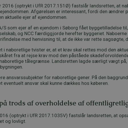
 2016 (optrykt i UfR 2017.151Ø) fastslår landsretten, at na
f ejendommen. Afgørelsen er interessant, fordi den ændrer 
en aktuelle ejer af ejendommen.
S som ejer af en ejendom i Søborg fået byggetilladelse til,
selskab, og NCC færdiggjorde herefter byggeriet. Naboern
findelse med henvisning til, at de ikke var rette sagsøgte, 
naboretlige tvister er, at et krav skal rettes mod den aktuell
kåret fra at rejse krav mod den påståede skadeforvoldende 
aboretlige tålegrænse. Landsretten lagde særligt vægt på, a
 bygningen.
ære ansvarssubjekter for naboretlige gener. På den baggrund 
m et eventuelt ansvar skal kunne dækkes hos køberen.
 trods af overholdelse af offentligretlig
16 (optrykt i UfR 2017.1035V) fastslår landsretten, at ops
t og lovligt.