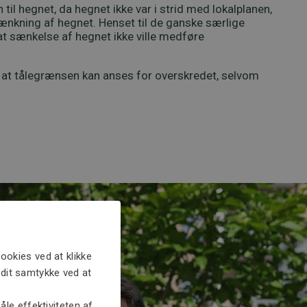
l hegnet, da hegnet ikke var i strid med lokalplanen,
nkning af hegnet. Henset til de ganske særlige
t sænkelse af hegnet ikke ville medføre
s, at tålegrænsen kan anses for overskredet, selvom
ookies ved at klikke
e dit samtykke ved at
le effektiviteten af