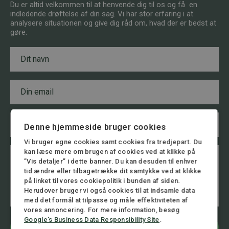
Du er altid velkommen til at henvende dig til os og få en
indledende drøftelse af din sag. Vi har stor erfaring i at
analysere situationen og give dig råd om, hvad der er bedst at
gøre.
N
a
v
n
E
*
m
a
i
T
l
e
Denne hjemmeside bruger cookies
*
l
Vi bruger egne cookies samt cookies fra tredjepart. Du
e
B
*
kan læse mere om brugen af cookies ved at klikke på
f
e
*
”Vis detaljer” i dette banner. Du kan desuden til enhver
o
s
N
n
tid ændre eller tilbagetrække dit samtykke ved at klikke
k
a
n
på linket til vores cookiepolitik i bunden af siden.
e
v
u
Herudover bruger vi også cookies til at indsamle data
d
n
m
med det formål at tilpasse og måle effektiviteten af
m
vores annoncering. For mere information, besøg
e
Google's Business Data Responsibility Site
.
r
Bliv kontaktet