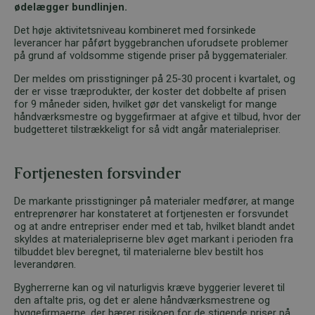
ødelægger bundlinjen.
Det høje aktivitetsniveau kombineret med forsinkede
leverancer har påført byggebranchen uforudsete problemer
på grund af voldsomme stigende priser på byggematerialer.
Der meldes om prisstigninger på 25-30 procent i kvartalet, og
der er visse træprodukter, der koster det dobbelte af prisen
for 9 måneder siden, hvilket gør det vanskeligt for mange
håndværksmestre og byggefirmaer at afgive et tilbud, hvor der
budgetteret tilstrækkeligt for så vidt angår materialepriser.
Fortjenesten forsvinder
De markante prisstigninger på materialer medfører, at mange
entreprenører har konstateret at fortjenesten er forsvundet
og at andre entrepriser ender med et tab, hvilket blandt andet
skyldes at materialepriserne blev øget markant i perioden fra
tilbuddet blev beregnet, til materialerne blev bestilt hos
leverandøren.
Bygherrerne kan og vil naturligvis kræve byggerier leveret til
den aftalte pris, og det er alene håndværksmestrene og
byggefirmaerne, der bærer risikoen for de stigende priser på