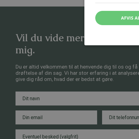
AFVIS A
Vil du vide mere om emnet
mig.
Du er altid velkommen til at henvende dig til os og f
drøftelse af din sag. Vi har stor erfaring i at analyse
give dig råd om, hvad der er bedst at gøre.
N
a
v
n
E
T
*
m
e
a
l
i
e
B
T
l
f
e
e