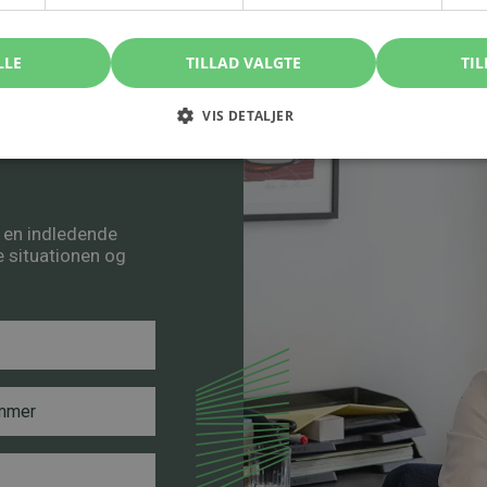
LLE
TILLAD VALGTE
TIL
VIS DETALJER
, kontakt
å en indledende
re situationen og