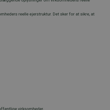
grundlæggende oplysninger om virksomhedens reelle
eders reelle ejerstruktur. Det sker for at sikre, at
ffentlige virksomheder,