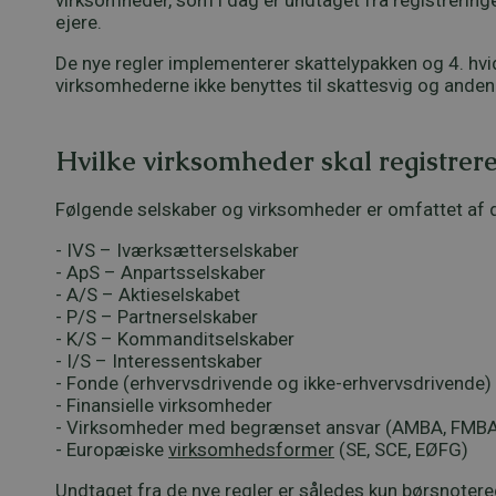
virksomheder, som i dag er undtaget fra registrering
ejere.
De nye regler implementerer skattelypakken og 4. hvid
virksomhederne ikke benyttes til skattesvig og anden
Hvilke virksomheder skal registrer
Følgende selskaber og virksomheder er omfattet af d
- IVS – Iværksætterselskaber
- ApS – Anpartsselskaber
- A/S – Aktieselskabet
- P/S – Partnerselskaber
- K/S – Kommanditselskaber
- I/S – Interessentskaber
- Fonde (erhvervsdrivende og ikke-erhvervsdrivende)
- Finansielle virksomheder
- Virksomheder med begrænset ansvar (AMBA, FMB
- Europæiske
virksomhedsformer
(SE, SCE, EØFG)
Undtaget fra de nye regler er således kun børsnote