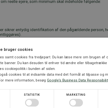
 om reelle ejere, som minimum skal indeholde følgende:
r sikrer entydig identifikation af den pågældende person, h
ntliggøres).
 foretages?
e bruger cookies
es samt cookies fra tredjepart. Du kan læse mere om brugen af c
lle ejere skal ske via Erhvervsstyrelsens online platform VI
ette banner. Du kan desuden til enhver tid ændre eller tilbagetrækk
ores cookiepolitik i bunden af siden.
også cookies til at indsamle data med det formål at tilpasse og må
e sket senest den 1. december 2017.
For mere information, besøg
Google's Business Data Responsibilit
ne hurtigst muligt efter den 23. maj 2017. Kontakt STORM Adv
STATISTIK
MARKETING