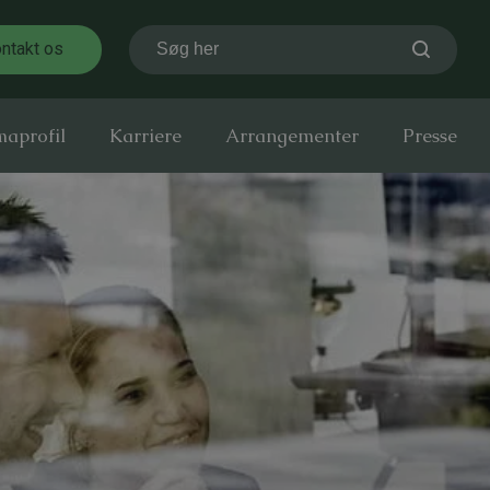
ntakt os
Søg her
maprofil
Karriere
Arrangementer
Presse