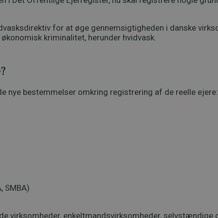
en i Det Offentlige Ejerregister, nu skal registrere nogle 
vasksdirektiv for at øge gennemsigtigheden i danske virksomh
 økonomisk kriminalitet, herunder hvidvask.
e?
e nye bestemmelser omkring registrering af de reelle ejere:
A, SMBA)
rede virksomheder, enkeltmandsvirksomheder, selvstændige o