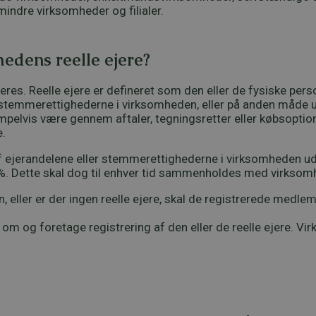
indre virksomheder og filialer.
edens reelle ejere?
res. Reelle ejere er defineret som den eller de fysiske persone
ler stemmerettighederne i virksomheden, eller på anden måde
elvis være gennem aftaler, tegningsretter eller købsoptioner 
.
 af ejerandelene eller stemmerettighederne i virksomheden u
5 %. Dette skal dog til enhver tid sammenholdes med virksom
en, eller er der ingen reelle ejere, skal de registrerede m
om og foretage registrering af den eller de reelle ejere. V