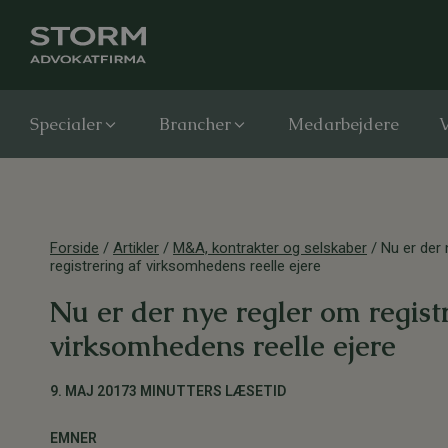
Specialer
Brancher
Medarbejdere
V
Forside
/
Artikler
/
M&A, kontrakter og selskaber
/
Nu er der 
registrering af virksomhedens reelle ejere
Nu er der nye regler om regist
virksomhedens reelle ejere
9. MAJ 2017
3 MINUTTERS LÆSETID
EMNER