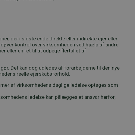
r, der i sidste ende direkte eller indirekte ejer eller
 udøver kontrol over virksomheden ved hjælp af andre
eller en ret til at udpege flertallet af
dgør. Det kan dog udledes af forarbejderne til den nye
hedens reelle ejerskabsforhold.
edlemmer af virksomhedens daglige ledelse optages som
irksomhedens ledelse kan pålægges et ansvar herfor,