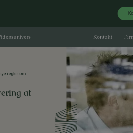
Ko
idensunivers
Kontakt
Fir
nye regler om
rering af