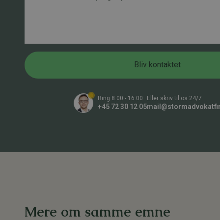
*
o
s
l
n
k
e
n
e
f
u
d
o
m
n
m
n
Bliv kontaktet
e
u
r
m
*
m
e
Ring 8.00 - 16.00
Eller skriv til os 24/7
r
+45 72 30 12 05
mail@stormadvokatfi
B
e
s
k
e
d
*
Mere om samme emne