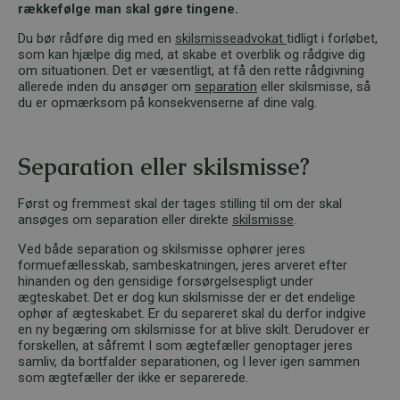
rækkefølge man skal gøre tingene.
Du bør rådføre dig med en
skilsmisseadvokat
tidligt i forløbet,
som kan hjælpe dig med, at skabe et overblik og rådgive dig
om situationen. Det er væsentligt, at få den rette rådgivning
allerede inden du ansøger om
separation
eller skilsmisse, så
du er opmærksom på konsekvenserne af dine valg.
Separation eller skilsmisse?
Først og fremmest skal der tages stilling til om der skal
ansøges om separation eller direkte
skilsmisse
.
Ved både separation og skilsmisse ophører jeres
formuefællesskab, sambeskatningen, jeres arveret efter
hinanden og den gensidige forsørgelsespligt under
ægteskabet. Det er dog kun skilsmisse der er det endelige
ophør af ægteskabet. Er du separeret skal du derfor indgive
en ny begæring om skilsmisse for at blive skilt. Derudover er
forskellen, at såfremt I som ægtefæller genoptager jeres
samliv, da bortfalder separationen, og I lever igen sammen
som ægtefæller der ikke er separerede.