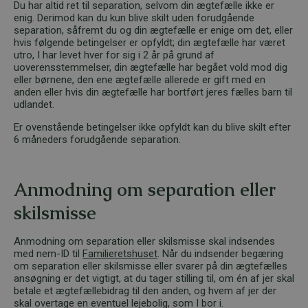
Du har altid ret til separation, selvom din ægtefælle ikke er
enig. Derimod kan du kun blive skilt uden forudgående
separation, såfremt du og din ægtefælle er enige om det, eller
hvis følgende betingelser er opfyldt; din ægtefælle har været
utro, I har levet hver for sig i 2 år på grund af
uoverensstemmelser, din ægtefælle har begået vold mod dig
eller børnene, den ene ægtefælle allerede er gift med en
anden eller hvis din ægtefælle har bortført jeres fælles barn til
udlandet.
Er ovenstående betingelser ikke opfyldt kan du blive skilt efter
6 måneders forudgående separation.
Anmodning om separation eller
skilsmisse
Anmodning om separation eller skilsmisse skal indsendes
med nem-ID til
Familieretshuset
. Når du indsender begæring
om separation eller skilsmisse eller svarer på din ægtefælles
ansøgning er det vigtigt, at du tager stilling til, om én af jer skal
betale et ægtefællebidrag til den anden, og hvem af jer der
skal overtage en eventuel lejebolig, som I bor i.