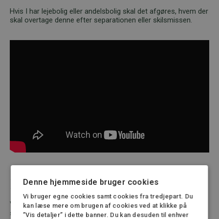
Hvis I har lejebolig eller andelsbolig skal det afgøres, hvem der
skal overtage denne efter separationen eller skilsmissen.
Få hjælp af en erfaren advokat
Denne hjemmeside bruger cookies
Vi bruger egne cookies samt cookies fra tredjepart. Du
Vi kan hjælpe dig med, at skabe et overblik over processen i
kan læse mere om brugen af cookies ved at klikke på
skilsmisse eller separationssagen, og rådgive dig om dit valg
”Vis detaljer” i dette banner. Du kan desuden til enhver