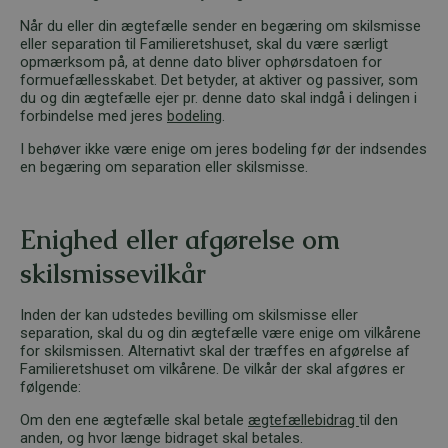
Når du eller din ægtefælle sender en begæring om skilsmisse
eller separation til Familieretshuset, skal du være særligt
opmærksom på, at denne dato bliver ophørsdatoen for
formuefællesskabet. Det betyder, at aktiver og passiver, som
du og din ægtefælle ejer pr. denne dato skal indgå i delingen i
forbindelse med jeres
bodeling
.
I behøver ikke være enige om jeres bodeling før der indsendes
en begæring om separation eller skilsmisse.
Enighed eller afgørelse om
skilsmissevilkår
Inden der kan udstedes bevilling om skilsmisse eller
separation, skal du og din ægtefælle være enige om vilkårene
for skilsmissen. Alternativt skal der træffes en afgørelse af
Familieretshuset om vilkårene. De vilkår der skal afgøres er
følgende:
Om den ene ægtefælle skal betale
ægtefællebidrag
til den
anden, og hvor længe bidraget skal betales.