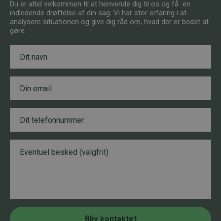
Du er altid velkommen til at henvende dig til os og få en
indledende drøftelse af din sag. Vi har stor erfaring i at
analysere situationen og give dig råd om, hvad der er bedst at
gøre.
N
a
v
n
E
B
*
m
e
a
s
i
k
T
l
e
e
*
d
l
E
e
m
B
f
a
e
o
i
s
n
l
k
n
T
e
u
e
d
m
l
m
e
e
f
r
Bliv kontaktet