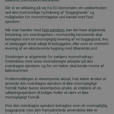
Der er en afklaring på vej fra EU-domstolen om usikkerheden
ved den momsretlige fortolkning af ”byggegrunde” og
muligheden for momsfritagelse ved handel med fast
ejendom.
Når man handler med
fast ejendom
, kan det have afgørende
betydning, om overdragelsen i momsretlig henseende skal
betragtes som en momspligtig levering af en byggegrund, dvs.
et ubebygget areal udlagt til bebyggelse, eller som en momsfri
levering af en eksisterende bygning med tilhørende jord.
Sondringen er afgørende for sælgers momsfradrag i
forbindelse med visse momsbelagte arbejder på den
overdragne ejendom, og for om køber skal betale moms af
købesummen.
Problemstillingen er eksempelvis aktuel, hvis køber ønsker at
anvende den overdragne ejendom til ikke-momspligtige
formål, Køber kunne eksempelvis ønske, at etablere af en
udlejningsejendom til boliger, hvilke vil være et ikke-
momspligtigt formål.
Hvis den overdragne ejendom betragtes som en momspligtig
byggegrund, men den fremadrettede anvendelse ikke er