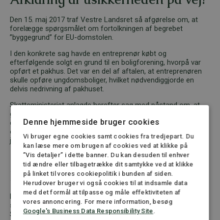
Den 15. maj 2017 traf Vestre Landsret så afgørelse om, at
forelægge spørgsmålet om fortolkningen af begrebet
”byggegrund” for EU-domstolen.
I den konkrete sag havde en entreprenør købt og
efterfølgende solgt en grund til en boligforening, hvorpå var
opført et pakhus. Det var en del af aftalen, at entreprenøren
skulle opføre ungdomsboliger, hvilket nødvendiggjorde en
delvis nedrivning af pakhuset.
Skatteministeriet anlagde herefter sag med påstand om, at
grunden skulle anses for en byggegrund, og at overdragelsen
Denne hjemmeside bruger cookies
dermed var momspligtig. Entreprenøren fastholdt, at
overdragelse vedrørte en eksisterede bygning med tilhørende
Vi bruger egne cookies samt cookies fra tredjepart. Du
jord, og at overdragelsen dermed var momsfri.
kan læse mere om brugen af cookies ved at klikke på
”Vis detaljer” i dette banner. Du kan desuden til enhver
tid ændre eller tilbagetrække dit samtykke ved at klikke
Fortolkning af ”byggegrund”
på linket til vores cookiepolitik i bunden af siden.
Herudover bruger vi også cookies til at indsamle data
med det formål at tilpasse og måle effektiviteten af
Landsretten anførte, at det var af afgørende betydning for
vores annoncering. For mere information, besøg
sagen, hvorledes begrebet ”byggegrund” skal fortolkes.
Google's Business Data Responsibility Site
.
Spørgsmålet var, hvorvidt det ville være foreneligt med