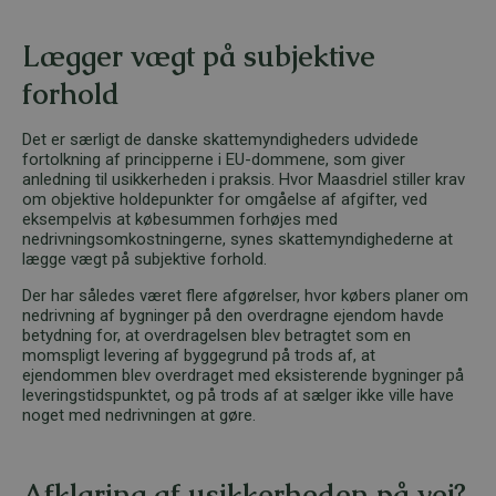
Lægger vægt på subjektive
forhold
Det er særligt de danske skattemyndigheders udvidede
fortolkning af principperne i EU-dommene, som giver
anledning til usikkerheden i praksis. Hvor Maasdriel stiller krav
om objektive holdepunkter for omgåelse af afgifter, ved
eksempelvis at købesummen forhøjes med
nedrivningsomkostningerne, synes skattemyndighederne at
lægge vægt på subjektive forhold.
Der har således været flere afgørelser, hvor købers planer om
nedrivning af bygninger på den overdragne ejendom havde
betydning for, at overdragelsen blev betragtet som en
momspligt levering af byggegrund på trods af, at
ejendommen blev overdraget med eksisterende bygninger på
leveringstidspunktet, og på trods af at sælger ikke ville have
noget med nedrivningen at gøre.
Afklaring af usikkerheden på vej?