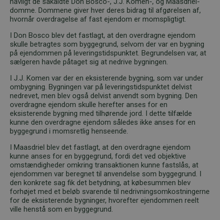
navligt de såkaldte Don Bosco-, J.J. Komen-, og Maasdriel-
domme. Dommene giver hver deres bidrag til afgørelsen af,
hvornår overdragelse af fast ejendom er momspligtigt.
I Don Bosco blev det fastlagt, at den overdragne ejendom
skulle betragtes som byggegrund, selvom der var en bygning
på ejendommen på leveringstidspunktet. Begrundelsen var, at
sælgeren havde påtaget sig at nedrive bygningen.
I J.J. Komen var der en eksisterende bygning, som var under
ombygning. Bygningen var på leveringstidspunktet delvist
nedrevet, men blev også delvist anvendt som bygning. Den
overdragne ejendom skulle herefter anses for en
eksisterende bygning med tilhørende jord. I dette tilfælde
kunne den overdragne ejendom således ikke anses for en
byggegrund i momsretlig henseende.
I Maasdriel blev det fastlagt, at den overdragne ejendom
kunne anses for en byggegrund, fordi det ved objektive
omstændigheder omkring transaktionen kunne fastslås, at
ejendommen var beregnet til anvendelse som byggegrund. I
den konkrete sag fik det betydning, at købesummen blev
forhøjet med et beløb svarende til nedrivningsomkostningerne
for de eksisterende bygninger, hvorefter ejendommen reelt
ville henstå som en byggegrund.