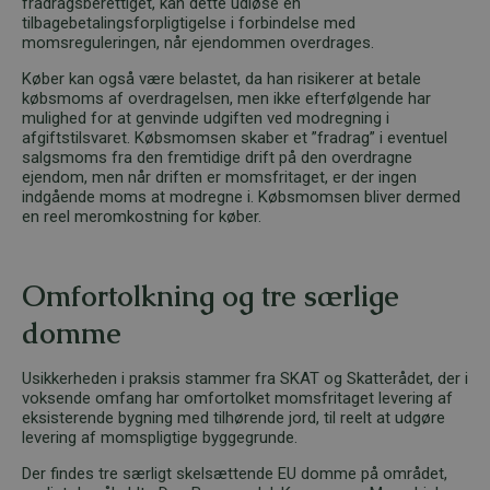
fradragsberettiget, kan dette udløse en
tilbagebetalingsforpligtigelse i forbindelse med
momsreguleringen, når ejendommen overdrages.
Køber kan også være belastet, da han risikerer at betale
købsmoms af overdragelsen, men ikke efterfølgende har
mulighed for at genvinde udgiften ved modregning i
afgiftstilsvaret. Købsmomsen skaber et ”fradrag” i eventuel
salgsmoms fra den fremtidige drift på den overdragne
ejendom, men når driften er momsfritaget, er der ingen
indgående moms at modregne i. Købsmomsen bliver dermed
en reel meromkostning for køber.
Omfortolkning og tre særlige
domme
Usikkerheden i praksis stammer fra SKAT og Skatterådet, der i
voksende omfang har omfortolket momsfritaget levering af
eksisterende bygning med tilhørende jord, til reelt at udgøre
levering af momspligtige byggegrunde.
Der findes tre særligt skelsættende EU domme på området,