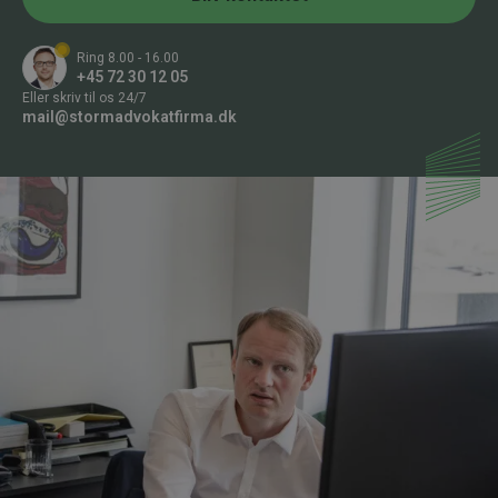
o
*
n
n
Ring 8.00 - 16.00
u
+45 72 30 12 05
m
Eller skriv til os 24/7
m
mail@stormadvokatfirma.dk
e
r