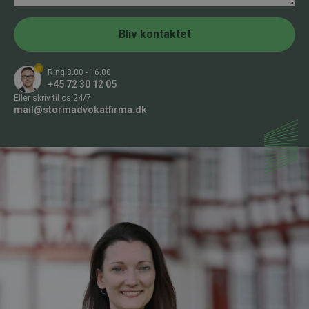
m
m
m
e
e
r
Bliv kontaktet
r
*
Ring 8.00 - 16.00
+45 72 30 12 05
Eller skriv til os 24/7
mail@stormadvokatfirma.dk