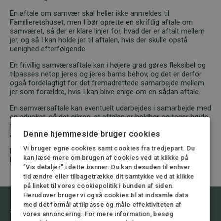
En aftale om samvær skal heller ikke anmeldes til
Familieretshuset, men I bør oprette en skriftlig aftale om
samværet, så der er klare linjer for, hvad der er aftalt mellem
jer, og så I kan holde jer til aftalen, hvis der skulle opstå
uenighed efterfølgende.
En frivillig samværsaftale kan i højere grad gøres fleksibel og
tilpasses netop jeres og jeres barns behov, og det er derfor
også fordelagtigt for det fremadrettede samarbejde mellem
jer som forældre, hvis I kan blive enige om en sådan aftale.
En samværsaftale kan eventuelt udarbejdes i samarbejde med
en advokat, så det sikres, at aftalen er holdbar og tager højde
for de væsentligste forhold som eksempelvis tilrettelæggelse
Denne hjemmeside bruger cookies
af ferier, kørsel mv.
Vi bruger egne cookies samt cookies fra tredjepart. Du
Læs mere om
samvær
,
overvåget samvær
og
kan læse mere om brugen af cookies ved at klikke på
kontaktbevarende samvær
”Vis detaljer” i dette banner. Du kan desuden til enhver
tid ændre eller tilbagetrække dit samtykke ved at klikke
på linket til vores cookiepolitik i bunden af siden.
Herudover bruger vi også cookies til at indsamle data
med det formål at tilpasse og måle effektiviteten af
Vil du vide mere om emnet, kontakt
vores annoncering. For mere information, besøg