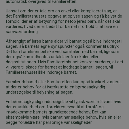
automatisk overgives til Familieretten.
Uanset om der er tale om en enkel eller kompliceret sag, er
det Familieretshusets opgave at oplyse sagen og få belyst de
forhold, der er af betydning for netop jeres barn, når det skal
vurderes, hvad der er bedst for barnet i forhold til at lave en
samværsordning.
Afhængigt af jeres barns alder vil barnet også blive inddraget i
sagen, så barnets egne synspunkter også kommer til udtryk.
Det kan for eksempel ske ved samtaler med barnet, ligesom
der også kan indhentes udtalelser fra skolen eller
daginstitutionen. Hvis Familieretshuset konkret vurderer, at det
vil være til skade for barnet at inddrage barnet i sagen, vil
Familieretshuset ikke inddrage barnet.
Familieretshuset eller Familieretten kan også konkret vurdere,
at der er behov for at iværksætte en børnesagkyndig
undersøgelse til belysning af sagen.
En børnesagkyndig undersøgelse vil typisk være relevant, hvis
der er usikkerhed om forældres evne til at forstå og
imødekomme barnets grundlæggende behov. Det kan
eksempelvis være, hvis barnet har særlige behov, hvis én eller
begge forældre har personlige vanskeligheder.