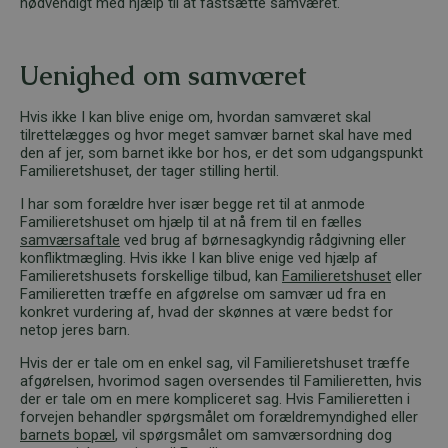
nødvendigt med hjælp til at fastsætte samværet.
Uenighed om samværet
Hvis ikke I kan blive enige om, hvordan samværet skal
tilrettelægges og hvor meget samvær barnet skal have med
den af jer, som barnet ikke bor hos, er det som udgangspunkt
Familieretshuset, der tager stilling hertil.
I har som forældre hver især begge ret til at anmode
Familieretshuset om hjælp til at nå frem til en fælles
samværsaftale
ved brug af børnesagkyndig rådgivning eller
konfliktmægling. Hvis ikke I kan blive enige ved hjælp af
Familieretshusets forskellige tilbud, kan
Familieretshuset
eller
Familieretten træffe en afgørelse om samvær ud fra en
konkret vurdering af, hvad der skønnes at være bedst for
netop jeres barn.
Hvis der er tale om en enkel sag, vil Familieretshuset træffe
afgørelsen, hvorimod sagen oversendes til Familieretten, hvis
der er tale om en mere kompliceret sag. Hvis Familieretten i
forvejen behandler spørgsmålet om forældremyndighed eller
barnets bopæl
, vil spørgsmålet om samværsordning dog