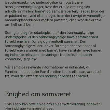
En børnesagkyndig undersøgelse kan også være
hensigtsmæssig i sager, hvor der er tale om lang tids
adskillelse mellem barnet og samværsparten, i sager, hvor der
er påstand om vold eller i sager, hvor der i øvrigt er væsentlige
samarbejdsproblemer mellem parterne, eller hvor der er tale
om helt små børn.
Som grundlag for udarbejdelse af den børnesagkyndige
undersøgelse vil den børnesagkyndige have samtaler med
forældrene hver for sig og eventuelt sammen. Den
børnesagkyndige vil derudover foretage observationer af
forældrene sammen med barnet, have samtaler med barnet
og indhente relevante oplysninger fra skole, institution,
kommune, læge mv.
Når samtlige relevante informationer er indhentet, vil
Familieretshuset eller Familieretten fastsætte samværet ud
fra, hvad der efter deres mening er bedst for barnet.
Enighed om samværet
Hvis I selv kan blive enige om en samværsordning, behøver I
ikke inddrage Familieretshuset.