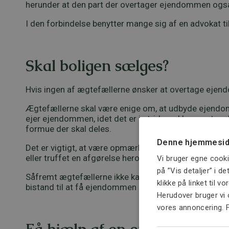
herunder at den part der overtager ejendommen også
I den forbindelse benytter mange sig af en advokat ti
Skal boligen sælges?
Hvis ingen af ægtefællerne ønsker at overtage ejend
Ægtefællerne skal være enige om, at udbyde ejendomm
ejer ejendommen, idet det er i strid med loven, at s
formue der skal deles.
Denne hjemmesid
Det er vigtigt, at være opmærksom på, at reglen også 
eller truffet en afgørelse herom.
Vi bruger egne cooki
på ”Vis detaljer” i d
Såfremt ægtefællerne ikke kan opnå enighed om et sa
klikke på linket til v
bistand til at få ejendommen solgt bedst muligt.
Herudover bruger vi 
vores annoncering. 