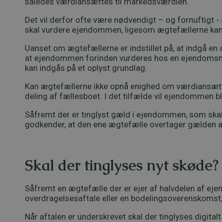
således værdiansættes til markedsværdien.
Det vil derfor ofte være nødvendigt – og fornuftigt
skal vurdere ejendommen, ligesom ægtefællerne kan v
Uanset om ægtefællerne er indstillet på, at indgå e
at ejendommen forinden vurderes hos en ejendomsmægl
kan indgås på et oplyst grundlag.
Kan ægtefællerne ikke opnå enighed om værdiansætt
deling af fællesboet. I det tilfælde vil ejendommen 
Såfremt der er tinglyst gæld i ejendommen, som skal 
godkender, at den ene ægtefælle overtager gælden a
Skal der tinglyses nyt skøde?
Såfremt en ægtefælle der er ejer af halvdelen af ej
overdragelsesaftale eller en bodelingsoverenskomst,
Når aftalen er underskrevet skal der tinglyses digita