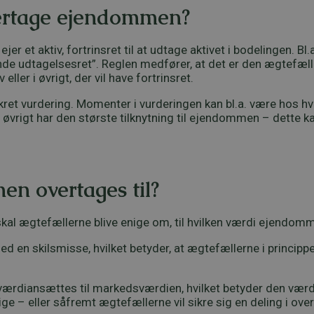
overtage ejendommen?
r et aktiv, fortrinsret til at udtage aktivet i bodelingen. Bl
dsende udtagelsesret”. Reglen medfører, at det er den ægtef
ler i øvrigt, der vil have fortrinsret.
et vurdering. Momenter i vurderingen kan bl.a. være hos 
vrigt har den største tilknytning til ejendommen – dette kan
n overtages til?
al ægtefællerne blive enige om, til hvilken værdi ejendomm
 en skilsmisse, hvilket betyder, at ægtefællerne i princippet
ærdiansættes til markedsværdien, hvilket betyder den værd
ge – eller såfremt ægtefællerne vil sikre sig en deling i