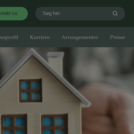
ntakt os
Søg her
maprofil
Karriere
Arrangementer
Presse