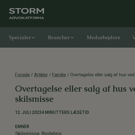
Specialer
Brancher
Medarbejdere
V
Forside
/
Artikler
/
Familie
/
Overtagelse eller salg af hus ved
Overtagelse eller salg af hus 
skilsmisse
12. JULI 2023
4 MINUTTERS LÆSETID
EMNER
Skilsmisse
,
Bodeling