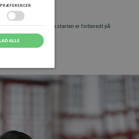
PRÆFERENCER
nnem hele forløbet.
øbet som muligt, så du fra starten er forberedt på
LAD ALLE