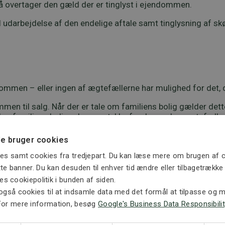
 overtager den gæld der er tinglyst i ejendommen.
l udarbejdelse af den endelige aftale samt tinglysning af sk
ommen – eller ingen af ægtefællerne har mulighed for det,
en til salg. Når der er tale om familiens bolig gælder det
ælge familiens bolig uden samtykke fra den anden ægtefælle,
e bruger cookies
gælder efter en separation eller skilsmisse, indtil der er i
es samt cookies fra tredjepart. Du kan læse mere om brugen af c
ette banner. Du kan desuden til enhver tid ændre eller tilbagetrækk
lg er det i den sammenhæng Skifteretten der skal anmodes 
ores cookiepolitik i bunden af siden.
også cookies til at indsamle data med det formål at tilpasse og må
For mere information, besøg
Google's Business Data Responsibilit