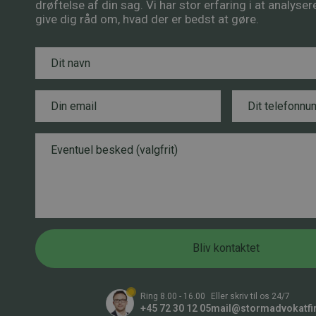
drøftelse af din sag. Vi har stor erfaring i at analyse
give dig råd om, hvad der er bedst at gøre.
N
a
v
n
E
T
*
*
m
e
T
a
l
e
i
e
B
l
l
f
e
e
*
o
s
f
n
k
o
n
e
n
u
d
n
m
u
m
m
Bliv kontaktet
e
m
r
e
*
r
N
Ring 8.00 - 16.00
Eller skriv til os 24/7
a
+45 72 30 12 05
mail@stormadvokatfi