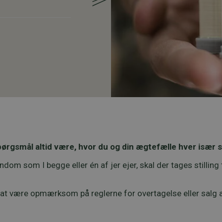
ørgsmål altid være, hvor du og din ægtefælle hver især sk
m som I begge eller én af jer ejer, skal der tages stilling t
t, at være opmærksom på reglerne for overtagelse eller salg