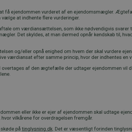
 - at få ejendommen vurderet af en ejendomsmægler. Ægtefæll
ælge at indhente flere vurderinger.
n aftale om værdiansættelsen, som ikke nødvendigvis svarer
er. Det skyldes, at man dermed opnår kendskab til, hvad man
elsen og/eller opnå enighed om hvem der skal vurdere ejen
blive værdiansat efter samme princip, hvor der indhentes e
overtages af den ægtefælle der udtager ejendommen vil det a
lene.
endommen eller ikke er ejer af ejendommen skal udtage ejen
 hvor vilkårene for overdragelsen fremgår.
lt skøde på
tinglysning.dk
. Det er væsentligt forinden tinglysni