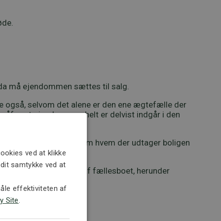
øde.
 da må ejendommen sættes til salg.
te også, selvom det alene er den ene ægtefælle der
 såfremt ejendommen helt er delvist indgår i den
ndgået en endelig aftale om hvem der udtager boligen
ookies ved at klikke
e dit samtykke ved at
om bistand til deling af fællesboet, herunder
le effektiviteten af
y Site
.