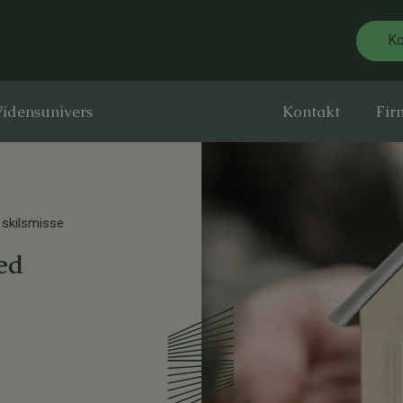
Ko
idensunivers
Kontakt
Fir
 skilsmisse
ved