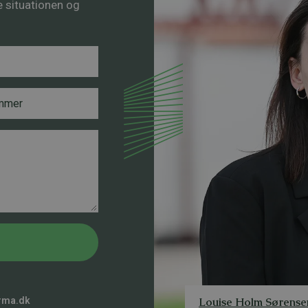
re situationen og
Louise Holm Sørense
rma.dk