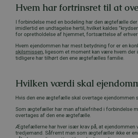
Hvem har fortrinsret til at 
I forbindelse med en bodeling har den ægtefælle der eje
imidlertid en undtagelse hertil, hvilket kaldes ”kry
for opretholdelse af hjemmet, fortsættelse af erhverv el
Hvem ejendommen har mest betydning for er en konkr
skilsmissen
, ligesom et moment kan være hvem der i ø
tidligere har tilhørt den ene ægtefælles familie.
Hvilken værdi skal ejendomme
Hvis den ene ægtefælle skal overtage ejendommen sk
Som ægtefæller har man aftalefrihed i forbindelse med
overtages af den ene ægtefælle.
Ægtefællerne har hver især krav på, at ejendommen v
tredjemand. Såfremt man som ægtefæller ikke er eni