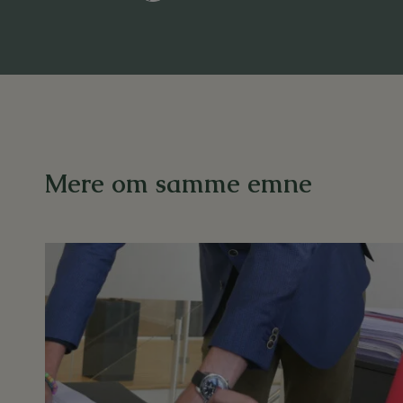
v
n
*
Mere om samme emne