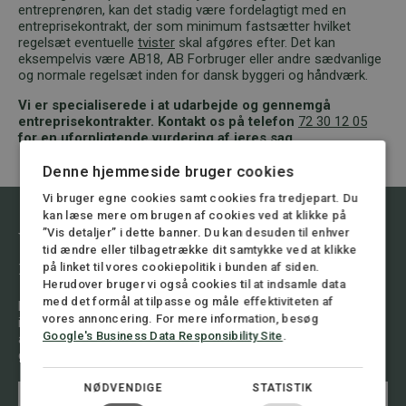
entreprenøren, kan det stadig være fordelagtigt med en
entreprisekontrakt, der som minimum fastsætter hvilket
regelsæt eventuelle
tvister
skal afgøres efter. Det kan
eksempelvis være AB18, AB Forbruger eller andre sædvanlige
og normale regelsæt inden for dansk byggeri og håndværk.
Vi er specialiserede i at udarbejde og gennemgå
entreprisekontrakter. Kontakt os på telefon
72 30 12 05
for en uforpligtende vurdering af jeres sag.
Denne hjemmeside bruger cookies
Vi bruger egne cookies samt cookies fra tredjepart. Du
kan læse mere om brugen af cookies ved at klikke på
”Vis detaljer” i dette banner. Du kan desuden til enhver
Vil du vide mere om emnet, kontakt
tid ændre eller tilbagetrække dit samtykke ved at klikke
mig.
på linket til vores cookiepolitik i bunden af siden.
Herudover bruger vi også cookies til at indsamle data
med det formål at tilpasse og måle effektiviteten af
Du er altid velkommen til at henvende dig til os og få en
vores annoncering. For mere information, besøg
indledende drøftelse af din sag. Vi har stor erfaring i at
Google's Business Data Responsibility Site
.
analysere situationen og give dig råd om, hvad der er bedst at
gøre.
N
NØDVENDIGE
STATISTIK
N
a