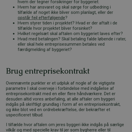
hvem der tegner forsikringer for byggeriet.
Hvem har ansvaret og skal sørge for udbedring i
tilfælde af noget ikke bliver som planlagt, eller der
opstår fejl efterfølgende
?
Hvem styrer tiden i projektet? Hvad er der aftalt i de
tilfælde hvor projektet bliver forsinket?
Hvilket regelsæt skal aftalen om byggeriet laves efter?
Hvad med betalingen? Skal betaling falde løbende i rater,
eller skal hele entreprisesummen betales ved
færdigmelding af byggeriet?
Brug entreprisekontrakt
Ovennævnte punkter er et udpluk af nogle af de vigtigste
parametre I skal overveje i forbindelse med indgåelse af
entreprisekontrakt med en eller flere håndværkere. Det er
desuden altid vores anbefaling, at alle aftaler om byggeri
indgås på skriftligt grundlag i form af en entreprisekontrakt,
og ikke blot ved en ordrebekræftelse, der bekræfter et
uspecificeret tilbud.
I tilfælde hvor aftalen om jeres byggeri ikke indgås på særlige
vilkår og med specielle krav til jer som bygherre eller til