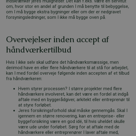
indskrænker jeres muligheder. Det kan f.eks. være en servitut
om, hvor stor en andel af grunden I må benytte til bebyggelse,
om I må bygge ekstra bygninger eller om der er nedgravet
forsyningsledninger, som I ikke må bygge oven på.
Overvejelser inden accept af
håndværkertilbud
Hvis I ikke selv skal udføre det håndværksmæssige, men
derimod have en eller flere håndværkere til at stå for arbejdet,
kan I med fordel overveje følgende inden accepten af et tilbud
fra håndværkeren:
Hvem styrer processen? I større projekter med flere
håndværkere involveret, kan det være en fordel at indgå
aftale med en byggerådgiver, arkitekt eller entreprenør til
at styre forløbet.
Jeres forsikringsforhold skal måske gennemgås. Skal I
igennem en større renovering, kan en entreprise- eller
byggeforsikring være en god idé, til hvis uheldet skulle
være ude under forløbet. Sørg for at aftale med de
håndværkere eller entreprenører I laver aftale med,