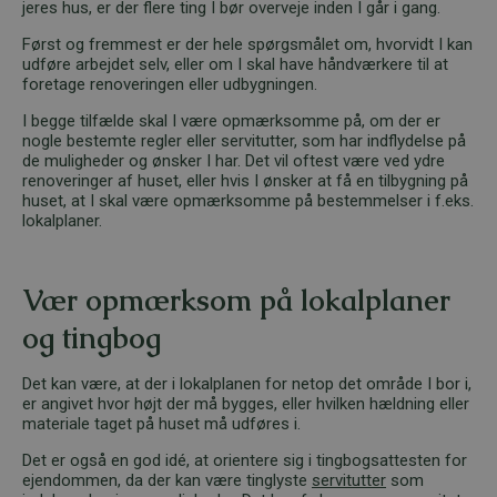
jeres hus, er der flere ting I bør overveje inden I går i gang.
Først og fremmest er der hele spørgsmålet om, hvorvidt I kan
udføre arbejdet selv, eller om I skal have håndværkere til at
foretage renoveringen eller udbygningen.
I begge tilfælde skal I være opmærksomme på, om der er
nogle bestemte regler eller servitutter, som har indflydelse på
de muligheder og ønsker I har. Det vil oftest være ved ydre
renoveringer af huset, eller hvis I ønsker at få en tilbygning på
huset, at I skal være opmærksomme på bestemmelser i f.eks.
lokalplaner.
Vær opmærksom på lokalplaner
og tingbog
Det kan være, at der i lokalplanen for netop det område I bor i,
er angivet hvor højt der må bygges, eller hvilken hældning eller
materiale taget på huset må udføres i.
Det er også en god idé, at orientere sig i tingbogsattesten for
ejendommen, da der kan være tinglyste
servitutter
som