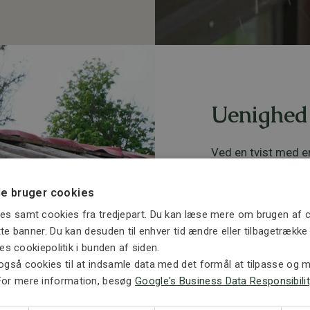
Uenighed
Ved en tvist med en
omhandler uenighed
bistand fra en advo
e bruger cookies
undgå eller behand
boligkøb og bygges
es samt cookies fra tredjepart. Du kan læse mere om brugen af c
eller renovering af
ette banner. Du kan desuden til enhver tid ændre eller tilbagetrækk
fra STORM Advokatf
ores cookiepolitik i bunden af siden.
Vi kan bi
også cookies til at indsamle data med det formål at tilpasse og må
For mere information, besøg
Google's Business Data Responsibilit
byggesag