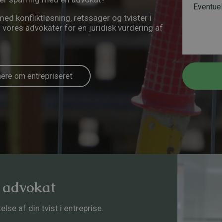
l
e
l
 konfliktløsning, retssager og tvister i
*
s
*
f vores advokater for en juridisk vurdering af
k
*
e
d
re om entrepriseret
e advokat
e af din tvist i entreprise.