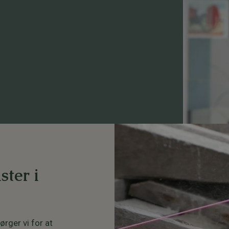
ster i
rger vi for at