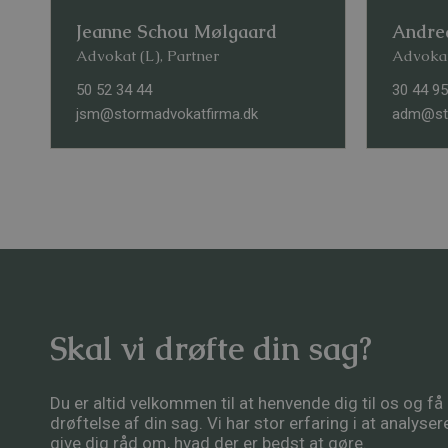
Jeanne Schou Mølgaard
Andre
Advokat (L), Partner
Advoka
50 52 34 44
30 44 95
jsm@stormadvokatfirma.dk
adm@sto
Skal vi drøfte din sag?
Du er altid velkommen til at henvende dig til os og f
drøftelse af din sag. Vi har stor erfaring i at analyse
give dig råd om, hvad der er bedst at gøre.