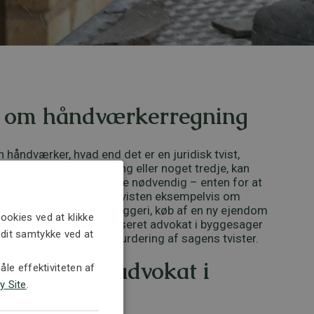
 om håndværkerregning
 håndværker, hvad end det er en juridisk tvist,
 om håndværkerregning eller noget tredje, kan
kat i nogle tilfælde være nødvendig – enten for at
le en retssag. Handler tvisten eksempelvis om
ager – det kan være byggeri, køb af en ny ejendom
ookies ved at klikke
 et hus – kan en specialiseret advokat i byggesager
e dit samtykke ved at
irma hjælpe med en vurdering af sagens tvister.
stå dig som advokat i
le effektiviteten af
y Site
.
er