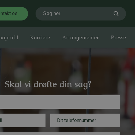
ntakt os
Søg her
maprofil
Karriere
Arrangementer
Presse
Skal vi drøfte din sag?
T
e
l
e