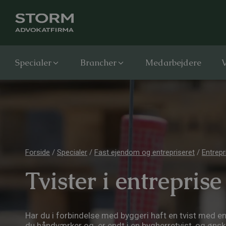
Specialer
Brancher
Medarbejdere
V
Forside
/
Specialer
/
Fast ejendom og entrepriseret
/
Entrepr
Tvister i entreprise
Har du i forbindelse med byggeri haft en tvist med en
du håndværker og er endt i en bygherretvist, og øns