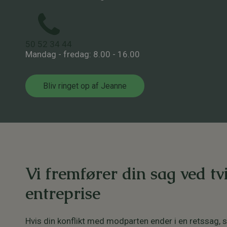
50 52 34 44
Mandag - fredag: 8.00 - 16.00
Bliv ringet op af Jeanne
Vi fremfører din sag ved tvi
entreprise
Hvis din konflikt med modparten ender i en retssag, sø