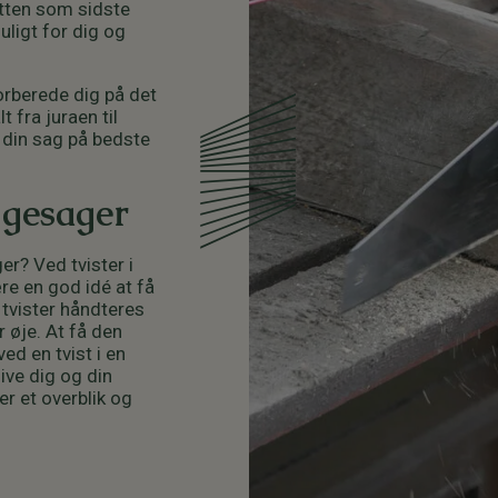
etten som sidste
uligt for dig og
forberede dig på det
 fra juraen til
 din sag på bedste
ggesager
r? Ved tvister i
re en god idé at få
 tvister håndteres
r øje. At få den
d en tvist i en
ive dig og din
er et overblik og