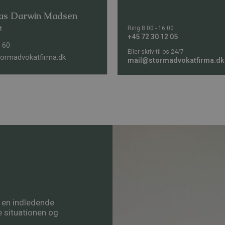
as Darwin Madsen
t
Ring 8.00 - 16.00
+45 72 30 12 05
 60
Eller skriv til os 24/7
rmadvokatfirma.dk
mail@stormadvokatfirma.dk
å en indledende
re situationen og