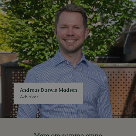
m
m
e
r
Andreas Darwin Madsen
Advokat
Mere om samme emne