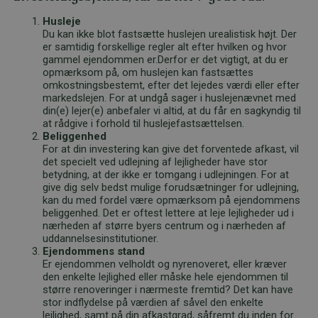
Husleje
Du kan ikke blot fastsætte huslejen urealistisk højt. Der
er samtidig forskellige regler alt efter hvilken og hvor
gammel ejendommen er.Derfor er det vigtigt, at du er
opmærksom på, om huslejen kan fastsættes
omkostningsbestemt, efter det lejedes værdi eller efter
markedslejen. For at undgå sager i huslejenævnet med
din(e) lejer(e) anbefaler vi altid, at du får en sagkyndig til
at rådgive i forhold til huslejefastsættelsen.
Beliggenhed
For at din investering kan give det forventede afkast, vil
det specielt ved udlejning af lejligheder have stor
betydning, at der ikke er tomgang i udlejningen. For at
give dig selv bedst mulige forudsætninger for udlejning,
kan du med fordel være opmærksom på ejendommens
beliggenhed. Det er oftest lettere at leje lejligheder ud i
nærheden af større byers centrum og i nærheden af
uddannelsesinstitutioner.
Ejendommens stand
Er ejendommen velholdt og nyrenoveret, eller kræver
den enkelte lejlighed eller måske hele ejendommen til
større renoveringer i nærmeste fremtid? Det kan have
stor indflydelse på værdien af såvel den enkelte
lejlighed, samt på din afkastgrad, såfremt du inden for