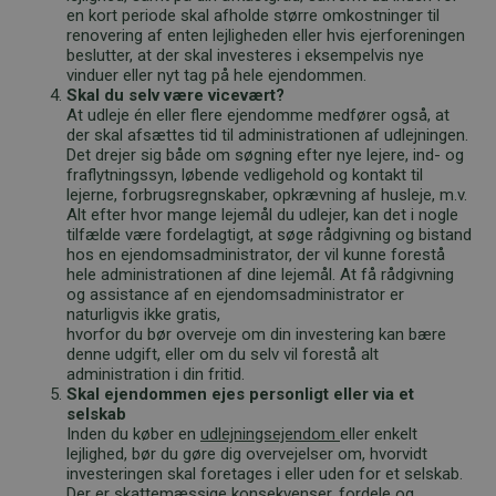
en kort periode skal afholde større omkostninger til
renovering af enten lejligheden eller hvis ejerforeningen
beslutter, at der skal investeres i eksempelvis nye
vinduer eller nyt tag på hele ejendommen.
Skal du selv være vicevært?
At udleje én eller flere ejendomme medfører også, at
der skal afsættes tid til administrationen af udlejningen.
Det drejer sig både om søgning efter nye lejere, ind- og
fraflytningssyn, løbende vedligehold og kontakt til
lejerne, forbrugsregnskaber, opkrævning af husleje, m.v.
Alt efter hvor mange lejemål du udlejer, kan det i nogle
tilfælde være fordelagtigt, at søge rådgivning og bistand
hos en ejendomsadministrator, der vil kunne forestå
hele administrationen af dine lejemål. At få rådgivning
og assistance af en ejendomsadministrator er
naturligvis ikke gratis,
hvorfor du bør overveje om din investering kan bære
denne udgift, eller om du selv vil forestå alt
administration i din fritid.
Skal ejendommen ejes personligt eller via et
selskab
Inden du køber en
udlejningsejendom
eller enkelt
lejlighed, bør du gøre dig overvejelser om, hvorvidt
investeringen skal foretages i eller uden for et selskab.
Der er skattemæssige konsekvenser, fordele og