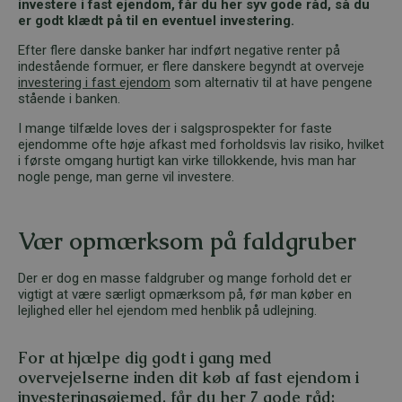
investere i fast ejendom, får du her syv gode råd, så du
er godt klædt på til en eventuel investering.
Efter flere danske banker har indført negative renter på
indestående formuer, er flere danskere begyndt at overveje
investering i fast ejendom
som alternativ til at have pengene
stående i banken.
I mange tilfælde loves der i salgsprospekter for faste
ejendomme ofte høje afkast med forholdsvis lav risiko, hvilket
i første omgang hurtigt kan virke tillokkende, hvis man har
nogle penge, man gerne vil investere.
Vær opmærksom på faldgruber
Der er dog en masse faldgruber og mange forhold det er
vigtigt at være særligt opmærksom på, før man køber en
lejlighed eller hel ejendom med henblik på udlejning.
For at hjælpe dig godt i gang med
overvejelserne inden dit køb af fast ejendom i
investeringsøjemed, får du her 7 gode råd: