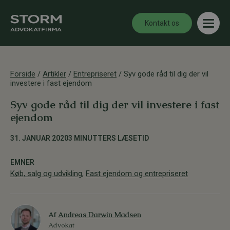
Kontakt os
Forside
/
Artikler
/
Entrepriseret
/
Syv gode råd til dig der vil
investere i fast ejendom
Syv gode råd til dig der vil investere i fast
ejendom
31. JANUAR 2020
3 MINUTTERS LÆSETID
EMNER
Køb, salg og udvikling
,
Fast ejendom og entrepriseret
Af
Andreas Darwin Madsen
Advokat