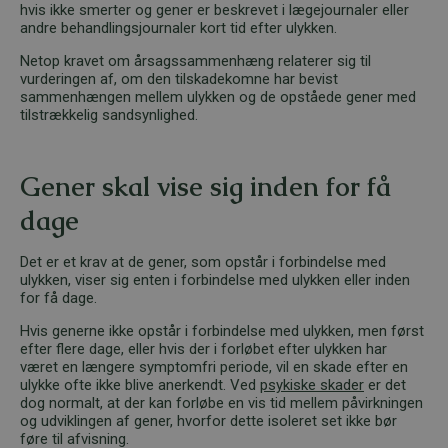
hvis ikke smerter og gener er beskrevet i lægejournaler eller
andre behandlingsjournaler kort tid efter ulykken.
Netop kravet om årsagssammenhæng relaterer sig til
vurderingen af, om den tilskadekomne har bevist
sammenhængen mellem ulykken og de opståede gener med
tilstrækkelig sandsynlighed.
Gener skal vise sig inden for få
dage
Det er et krav at de gener, som opstår i forbindelse med
ulykken, viser sig enten i forbindelse med ulykken eller inden
for få dage.
Hvis generne ikke opstår i forbindelse med ulykken, men først
efter flere dage, eller hvis der i forløbet efter ulykken har
været en længere symptomfri periode, vil en skade efter en
ulykke ofte ikke blive anerkendt. Ved
psykiske skader
er det
dog normalt, at der kan forløbe en vis tid mellem påvirkningen
og udviklingen af gener, hvorfor dette isoleret set ikke bør
føre til afvisning.