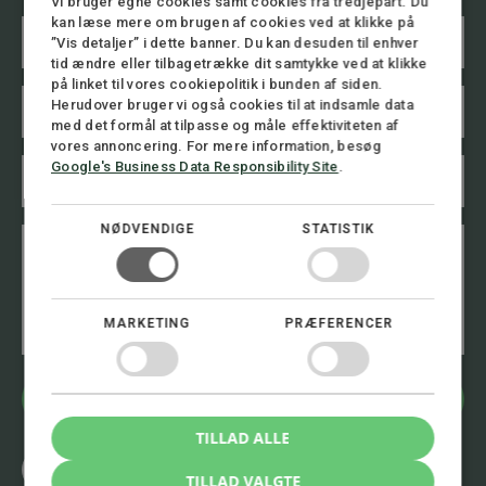
Vi bruger egne cookies samt cookies fra tredjepart. Du
kan læse mere om brugen af cookies ved at klikke på
N
”Vis detaljer” i dette banner. Du kan desuden til enhver
a
v
tid ændre eller tilbagetrække dit samtykke ved at klikke
n
på linket til vores cookiepolitik i bunden af siden.
E
L
*
Herudover bruger vi også cookies til at indsamle data
m
a
med det formål at tilpasse og måle effektiviteten af
a
y
vores annoncering. For mere information, besøg
i
o
T
Google's Business Data Responsibility Site
.
l
u
e
*
t
l
*
e
NØDVENDIGE
STATISTIK
B
B
f
e
e
o
s
s
n
k
k
n
e
e
u
MARKETING
PRÆFERENCER
d
d
m
m
e
r
Bliv kontaktet
*
TILLAD ALLE
Ring 8.00 - 16.00
+45 72 30 12 05
TILLAD VALGTE