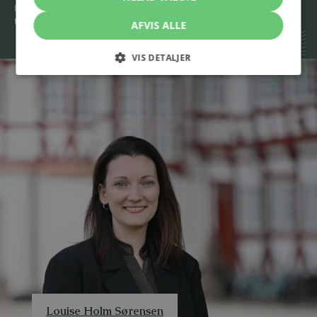
Eller skriv til os 24/7
mail@stormadvokatfirma.dk
AFVIS ALLE
VIS DETALJER
Louise Holm Sørensen