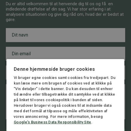
Du er altid velkommen til at henvende dig til os og få en
indledende drøftelse af din sag. Vi har stor erfaring i at
analysere situationen og give dig råd om, hvad der er bedst at
gøre.
N
a
v
n
E
*
m
a
i
T
Denne hjemmeside bruger cookies
l
e
*
Vi bruger egne cookies samt cookies fra tredjepart. Du
l
e
kan læse mere om brugen af cookies ved at klikke på
B
T
f
”Vis detaljer” i dette banner. Du kan desuden til enhver
e
e
o
tid ændre eller tilbagetrække dit samtykke ved at klikke
s
l
n
på linket til vores cookiepolitik i bunden af siden.
k
e
n
Herudover bruger vi også cookies til at indsamle data
e
f
u
med det formål at tilpasse og måle effektiviteten af
d
o
m
vores annoncering. For mere information, besøg
n
m
Google's Business Data Responsibility Site
.
n
e
u
r