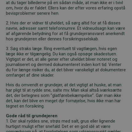
at du tager billederne på en sådan måde, at man ikke er i tvivl
om, hvor du er faldet. Ellers kan der efter vores erfaring opstå
bevisproblemer senere hen.
2. Hvis der er vidner til uheldet, så sørg altid for at få disses
navne, adresser samt telefonnumre. Et vidneudsagn kan være
af afgørende betydning for at få grundejeransvaret anerkendt
hos grundejeren eller dennes forsikringsselskab.
3. Søg straks læge. Ring eventuelt til vagtlægen, hvis egen
læge ikke er tilgængelig. Du kan også opsøge skadestuen.
Vigtigst er det, at alle gener efter uheldet bliver noteret og
journaliseret og dermed dokumenteret inden kort tid. Venter
du for længe risiker du, at det bliver vanskeligt at dokumentere
omfanget af dine skader.
Hvis du omvendt er grundejer, at det vigtigt at huske, at man
har pligt til at rydde sne, salte mv. Man skal altså iværksætte
det, der betegnes som ”glatførebekæmpelse”. Gør man ikke
det, kan det blive en meget dyr fornøjelse, hvis ikke man har
tegnet en forsikring.
Gode råd til grundejeren
1. Der skal ryddes sne, strøs med salt, grus eller lignende
hurtigst muligt efter snefald. Det er en god idé at være
opmærksom på, at forpligtelsen som udgangspunkt gælder