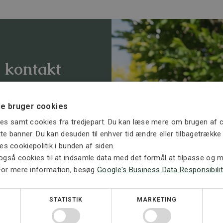
, kontakt
e bruger cookies
å en indledende
es samt cookies fra tredjepart. Du kan læse mere om brugen af c
re situationen og
ette banner. Du kan desuden til enhver tid ændre eller tilbagetrækk
ores cookiepolitik i bunden af siden.
også cookies til at indsamle data med det formål at tilpasse og må
For mere information, besøg
Google's Business Data Responsibilit
STATISTIK
MARKETING