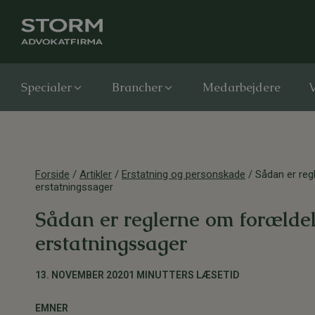
Specialer
Brancher
Medarbejdere
V
Forside
/
Artikler
/
Erstatning og personskade
/
Sådan er reg
erstatningssager
Sådan er reglerne om forældel
erstatningssager
13. NOVEMBER 2020
1 MINUTTERS LÆSETID
EMNER