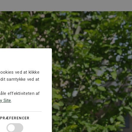
ookies ved at klikke
e dit samtykke ved at
le effektiviteten af
y Site
.
PRÆFERENCER