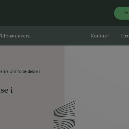
Ko
idensunivers
Kontakt
Fir
lerne om forældelse i
se i