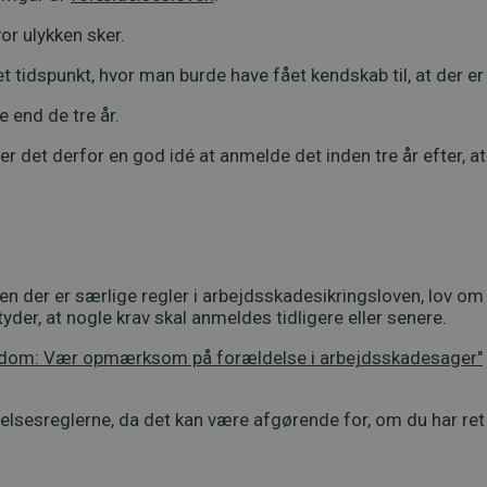
or ulykken sker.
et tidspunkt, hvor man burde have fået kendskab til, at der er
 end de tre år.
, er det derfor en god idé at anmelde det inden tre år efter, at
men der er særlige regler i arbejdsskadesikringsloven, lov o
r, at nogle krav skal anmeldes tidligere eller senere.
sdom: Vær opmærksom på forældelse i arbejdsskadesager"
elsesreglerne, da det kan være afgørende for, om du har ret 