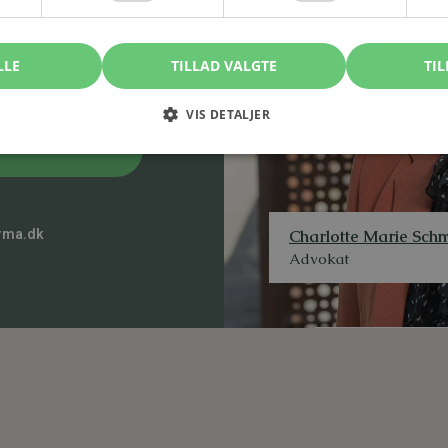
LLE
TILLAD VALGTE
TIL
VIS DETALJER
Charlotte Marie Schm
rma.dk
Advokat