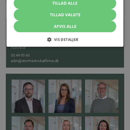
TILLAD ALLE
TILLAD VALGTE
AFVIS ALLE
VIS DETALJER
Andreas Darwin Madsen
Advokat
30 44 95 60
adm@stormadvokatfirma.dk