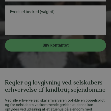
l
e
B
L
f
e
a
o
s
y
n
k
o
n
e
u
u
d
t
m
E
m
m
e
a
r
Bliv kontaktet
i
*
l
T
e
l
e
f
o
Regler og lovgivning ved selskabers
n
n
erhvervelse af landbrugsejendomme
u
m
Ved alle erhvervelser, skal erhververen opfylde en bopælspligt
m
og for selskabers vedkommende gælder, at denne kan
e
opfyldes ved udlejning af et stuehus på ejendom med
r