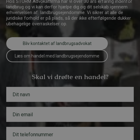
Hos STORM Advokatfirma har vi over 30 års erfaring indenfor
landbrug og vi kan derfor hjælpe dig og dit selskab igennem
erhvervelsen af landbrugsejendomme. Vi sikrer at alle de
juridiske forhold er på plads, så der ikke efterfølgende dukker
ubehagelige overraskelser op.
Bliv kontaktet af landbrugsadvokat
Læs om handel med landbrugsejendomme
Skal vi drøfte en handel?
N
a
v
n
E
*
m
a
i
T
l
e
*