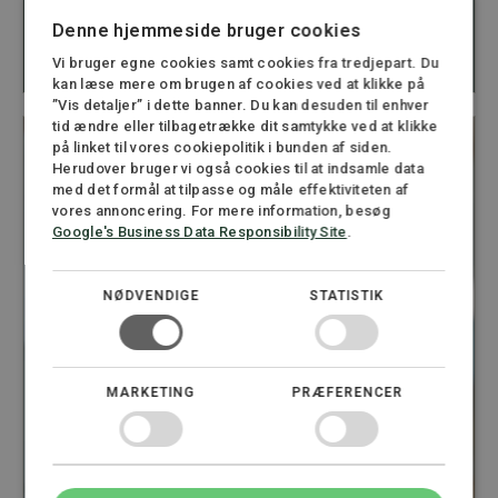
Advokat, Partner
Denne hjemmeside bruger cookies
22 22 55 25
Vi bruger egne cookies samt cookies fra tredjepart. Du
jk@stormadvokatfirma.dk
kan læse mere om brugen af cookies ved at klikke på
”Vis detaljer” i dette banner. Du kan desuden til enhver
tid ændre eller tilbagetrække dit samtykke ved at klikke
på linket til vores cookiepolitik i bunden af siden.
Herudover bruger vi også cookies til at indsamle data
med det formål at tilpasse og måle effektiviteten af
vores annoncering. For mere information, besøg
Google's Business Data Responsibility Site
.
NØDVENDIGE
STATISTIK
MARKETING
PRÆFERENCER