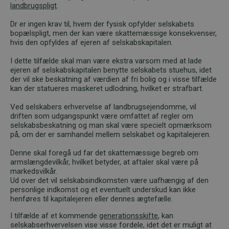
landbrugspligt
.
Dr er ingen krav til, hvem der fysisk opfylder selskabets
bopælspligt, men der kan være skattemæssige konsekvenser,
hvis den opfyldes af ejeren af selskabskapitalen.
I dette tilfælde skal man være ekstra varsom med at lade
ejeren af selskabskapitalen benytte selskabets stuehus, idet
der vil ske beskatning af værdien af fri bolig og i visse tilfælde
kan der statueres maskeret udlodning, hvilket er strafbart.
Ved selskabers erhvervelse af landbrugsejendomme, vil
driften som udgangspunkt være omfattet af regler om
selskabsbeskatning og man skal være specielt opmærksom
på, om der er samhandel mellem selskabet og kapitalejeren.
Denne skal foregå ud far det skattemæssige begreb om
armslængdevilkår, hvilket betyder, at aftaler skal være på
markedsvilkår.
Ud over det vil selskabsindkomsten være uafhængig af den
personlige indkomst og et eventuelt underskud kan ikke
henføres til kapitalejeren eller dennes ægtefælle.
I tilfælde af et kommende
generationsskifte
, kan
selskabserhvervelsen vise visse fordele, idet det er muligt at