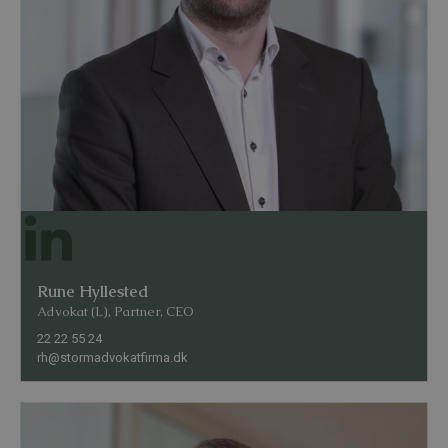
Rune Hyllested
Advokat (L), Partner, CEO
22 22 55 24
rh@stormadvokatfirma.dk