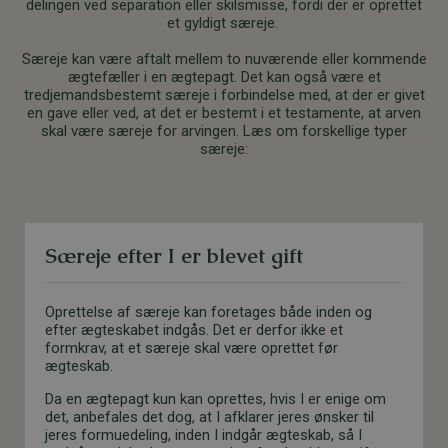
delingen ved separation eller skilsmisse, fordi der er oprettet
et gyldigt særeje.
Særeje kan være aftalt mellem to nuværende eller kommende
ægtefæller i en ægtepagt. Det kan også være et
tredjemandsbestemt særeje i forbindelse med, at der er givet
en gave eller ved, at det er bestemt i et testamente, at arven
skal være særeje for arvingen. Læs om forskellige typer
særeje:
Særeje efter I er blevet gift
Oprettelse af særeje kan foretages både inden og
efter ægteskabet indgås. Det er derfor ikke et
formkrav, at et særeje skal være oprettet før
ægteskab.
Da en ægtepagt kun kan oprettes, hvis I er enige om
det, anbefales det dog, at I afklarer jeres ønsker til
jeres formuedeling, inden I indgår ægteskab, så I