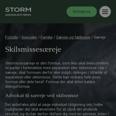
Kontakt os
Forside
/
Specialer
/
Familie
/
Særeje og fælleseje
/
Særeje
Skilsmissesæreje
Skilsmissesæreje er den formue, som ikke skal deles mellem
to parter i forbindelse med separation eller skilsmisse. Har I
særeje, skal formuen derfor ikke indgå i delingen i tilfælde af
separation eller skilsmisse. Dette kan vedrøre hele jeres
formue eller dele heraf. Formue der skal deles kaldes
delingsformue.
Advokat til særeje ved skilsmisse
Det anbefales altid at søge individuel rådgivning om, hvilke
muligheder der skal anvendes for at opnå det ønskede
resultat, og du bør derfor rådføre dig med en advokat, inden I