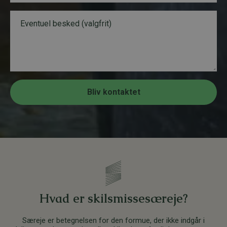
l
n
e
n
B
f
u
e
o
m
s
n
m
k
n
e
e
u
r
d
m
B
m
e
e
s
r
Bliv kontaktet
k
*
e
d
*
Hvad er skilsmissesæreje?
Særeje er betegnelsen for den formue, der ikke indgår i