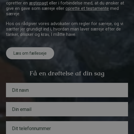
opretter en
ægtepagt
eller i forbindelse med, at du ønsker at
give en gave som særeje eller
oprette et testamente
med
særeje.
Hos os rådgiver vores advokater om regler for særeje, og vi
sætter jer grundigt ind i, hvordan man laver særeje efter de
tanker, ønsker og krav, I måtte have.
Læs om fælleseje
Få en drøftelse af din sag
N
a
v
n
E
T
*
m
e
a
l
i
e
T
l
f
e
*
o