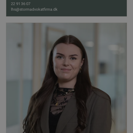
22 91 36 07
lhs@stormadvokatfirma.dk