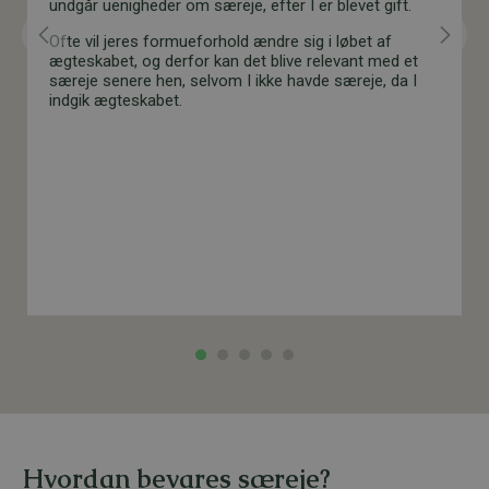
undgår uenigheder om særeje, efter I er blevet gift.
Ofte vil jeres formueforhold ændre sig i løbet af
ægteskabet, og derfor kan det blive relevant med et
særeje senere hen, selvom I ikke havde særeje, da I
indgik ægteskabet.
Hvordan bevares særeje?