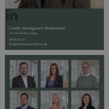
Lærke Stensgaard Hermansen
Advokatfuldmægtig
28 43 25 10
lhe@stormadvokatfirma.dk