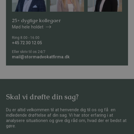
25+ dygtige kollegaer
Mød hele holdet
Ring 8.00 - 16.00
+45 72 30 12 05
Eller skriv til os 24/7
mail@stormadvokatfirma.dk
Skal vi drøfte din sag?
Du er altid velkommen til at henvende dig til os og få en
indledende drøftelse af din sag. Vi har stor erfaring i at
analysere situationen og give dig råd om, hvad der er bedst at
gøre.