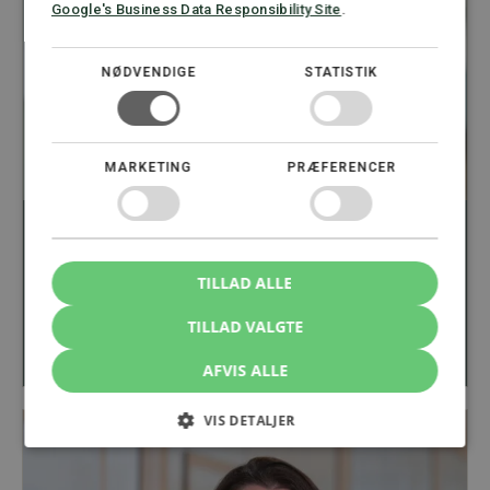
Google's Business Data Responsibility Site
.
NØDVENDIGE
STATISTIK
MARKETING
PRÆFERENCER
TILLAD ALLE
Jens Axel Kruchov
Advokat, Partner
TILLAD VALGTE
22 22 55 25
jk@stormadvokatfirma.dk
AFVIS ALLE
VIS DETALJER